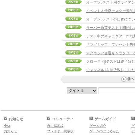
オープンβテスト用クライア
イベント＆優良テスター景品
オープンβテストの日程につい
サーバー負荷テストを開始し
テスト中のキャラクター作成
『マグカップ』プレゼント告
マグカップ当選キャラクターを発表
クローズドβテストは終了致
チャンネル1を開放致しました
前へ
お知らせ
コミュニティ
ゲームガイド
全体
自由掲示板
ゲーム紹介
ゲ
お知らせ
プレイヤー掲示板
ゲームのはじめかた
ア