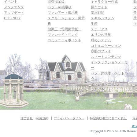
イベント
取引掲示板
キャラクター作成
動
メンテナンス
ペットAI掲示板
操作ガイド
フ
アップデート
ファンアート掲示板
基本戦闘
音
ETERNITY
スクリーンショット掲示
スキルシステム
壁
板
生産
マ
知識王（質問掲示板）
ステータス
ファンサイトリンク
エリンの世界
コミュニティポイント
町のシステム
コミュニケーション
序盤のプレイ
スマートコンテンツ
インタラクションメーカ
ー
ペット探検隊・ペットハ
ウス
ダンジョンガイド
マギグラフィ
運営会社
利用規約
プライバシーポリシー
特定商取引法に基づく表記
資
オ
Copyright © 2009 NEXON Korea Co