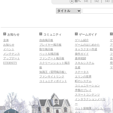
前へ
141
142
143
お知らせ
コミュニティ
ゲームガイド
全体
自由掲示板
ゲーム紹介
ゲ
お知らせ
プレイヤー掲示板
ゲームのはじめかた
ア
イベント
取引掲示板
キャラクター作成
動
メンテナンス
ペットAI掲示板
操作ガイド
フ
アップデート
ファンアート掲示板
基本戦闘
音
ETERNITY
スクリーンショット掲示
スキルシステム
壁
板
生産
マ
知識王（質問掲示板）
ステータス
ファンサイトリンク
エリンの世界
コミュニティポイント
町のシステム
コミュニケーション
序盤のプレイ
スマートコンテンツ
インタラクションメーカ
ー
ペット探検隊・ペットハ
ウス