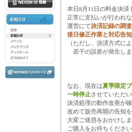
本日8月11日の料金決
正常に支払いが行われな
運営にて
決済記録の調査
後日修正作業と対応告知
（ただし、決済方式によ
若干の誤差が発生しま
なお、現在は
夏季限定プ
一時停止
させていただい
決済処理の動作改善が確
改めて販売再開の告知を
大変ご迷惑をおかけしま
ご購入をお待ちください