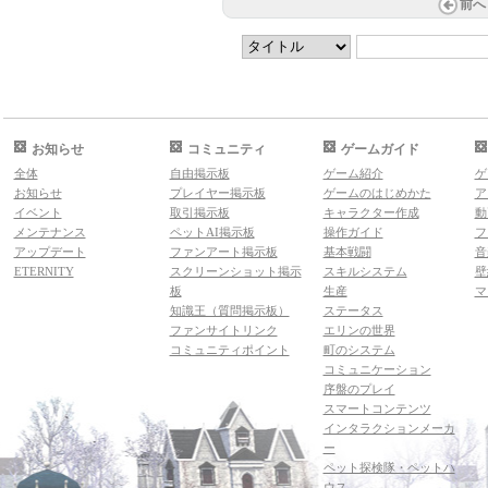
前へ
お知らせ
コミュニティ
ゲームガイド
全体
自由掲示板
ゲーム紹介
ゲ
お知らせ
プレイヤー掲示板
ゲームのはじめかた
ア
イベント
取引掲示板
キャラクター作成
動
メンテナンス
ペットAI掲示板
操作ガイド
フ
アップデート
ファンアート掲示板
基本戦闘
音
ETERNITY
スクリーンショット掲示
スキルシステム
壁
板
生産
マ
知識王（質問掲示板）
ステータス
ファンサイトリンク
エリンの世界
コミュニティポイント
町のシステム
コミュニケーション
序盤のプレイ
スマートコンテンツ
インタラクションメーカ
ー
ペット探検隊・ペットハ
ウス