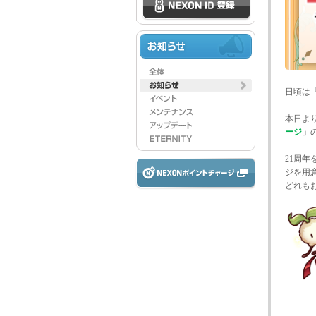
日頃は
本日よ
ージ
」
21周
ジを用
どれも