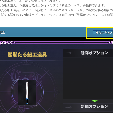
たる細工道具」より高い数値に補正されます。
たる細工道具」を使用して細工を行うたびに「希望のエキス」を獲得できます。
爛たる細工道具」のアイテム説明に「希望のエキス支給：支給」の記載がある場合の
に関する詳細および出現オプションについては細工UIの「登場オプションリスト確