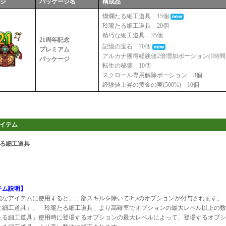
ージ
パッケージ名
構成品
燦爛たる細工道具 15個
玲瓏たる細工道具 20個
精巧な細工道具 35個
21周年記念
記憶の宝石 70個
プレミアム
アルカナ獲得経験値2倍増加ポーション(1時間
パッケージ
転生の秘薬 10個
スクロール専用解除ポーション 3個
経験値上昇の黄金の実(500%) 10個
イテム
たる細工道具
テム説明】
能なアイテムに使用すると、一部スキルを除いて3つのオプションが付与されます。
な細工道具」、「玲瓏たる細工道具」より高確率でオプションの最大レベル以上の数
たる細工道具」使用時に登場するオプションの最大レベルによって、登場するオプシ