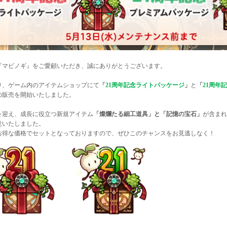
『マビノギ』をご愛顧いただき、誠にありがとうございます。
り、ゲーム内のアイテムショップにて
「
21周年記念ライトパッケージ
」
と
「
21周年
の販売を開始いたしました。
年を迎え、成長に役立つ新規アイテム
「燦爛たる細工道具」と「記憶の宝石」
が含まれ
意いたしました。
お得な価格でセットとなっておりますので、ぜひこのチャンスをお見逃しなく！