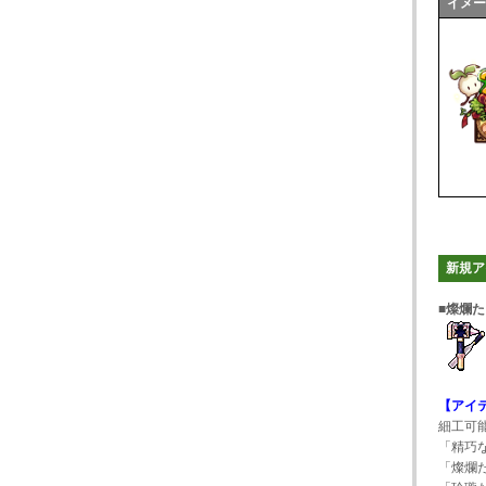
イメ
新規ア
■燦爛
【アイ
細工可
「精巧
「燦爛