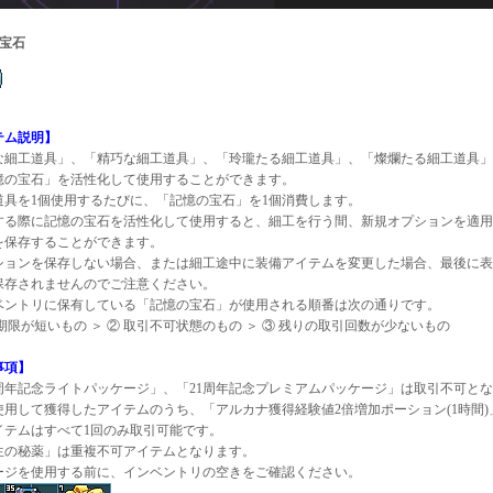
の宝石
テム説明】
な細工道具」、「精巧な細工道具」、「玲瓏たる細工道具」、「燦爛たる細工道具」
憶の宝石」を活性化して使用することができます。
道具を1個使用するたびに、「記憶の宝石」を1個消費します。
する際に記憶の宝石を活性化して使用すると、細工を行う間、新規オプションを適用
を保存することができます。
ションを保存しない場合、または細工途中に装備アイテムを変更した場合、最後に表
保存されませんのでご注意ください。
ベントリに保有している「記憶の宝石」が使用される順番は次の通りです。
期限が短いもの ＞ ② 取引不可状態のもの ＞ ③ 残りの取引回数が少ないもの
事項】
1周年記念ライトパッケージ」、「21周年記念プレミアムパッケージ」は取引不可と
使用して獲得したアイテムのうち、「アルカナ獲得経験値2倍増加ポーション(1時間
イテムはすべて1回のみ取引可能です。
生の秘薬」は重複不可アイテムとなります。
ージを使用する前に、インベントリの空きをご確認ください。