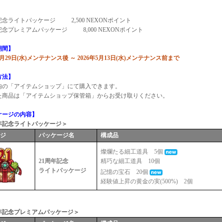
】
年記念ライトパッケージ
2,500 NEXONポイント
年記念プレミアムパッケージ
8,000 NEXONポイント
期間】
年4月29日(水)メンテナンス後 ～ 2026年5月13日(水)メンテナンス前まで
方法】
内の「アイテムショップ」にて購入できます。
た商品は「アイテムショップ保管箱」からお受け取りください。
ケージの内容】
周年記念ライトパッケージ＞
ージ
パッケージ名
構成品
燦爛たる細工道具 5個
21周年記念
精巧な細工道具 10個
ライトパッケージ
記憶の宝石 20個
経験値上昇の黄金の実(500%) 2個
周年記念プレミアムパッケージ＞