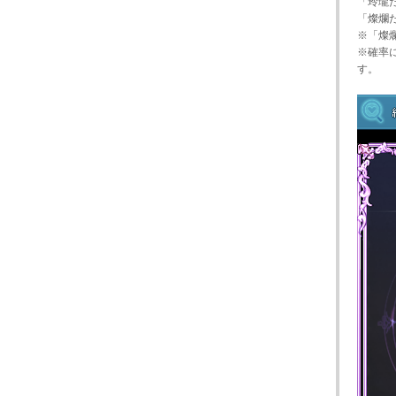
「玲瓏
「燦爛
※「燦
※確率
す。