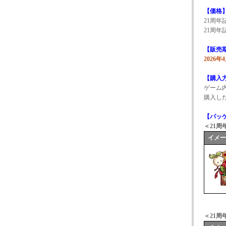
【価格
21周
21周
【販売
2026
【購入
ゲーム
購入し
【パッ
＜21
イメ
＜21