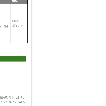
価格
8,000
ポイント
) 2個
値が付与されます。
ョンの最小レベルが