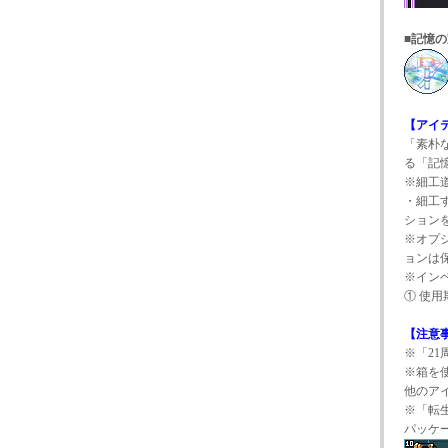
■記憶
【アイ
「素朴
る「記
※細工
・細工
ション
※オプ
ョンは
※イン
① 使用
【注意
※「2
※箱を
他のア
※「転
パッケ