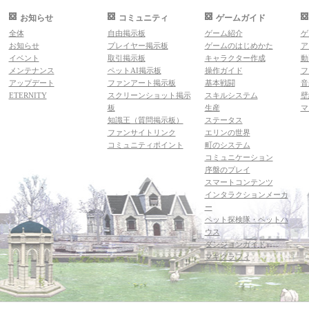
お知らせ
コミュニティ
ゲームガイド
全体
自由掲示板
ゲーム紹介
ゲ
お知らせ
プレイヤー掲示板
ゲームのはじめかた
ア
イベント
取引掲示板
キャラクター作成
動
メンテナンス
ペットAI掲示板
操作ガイド
フ
アップデート
ファンアート掲示板
基本戦闘
音
ETERNITY
スクリーンショット掲示
スキルシステム
壁
板
生産
マ
知識王（質問掲示板）
ステータス
ファンサイトリンク
エリンの世界
コミュニティポイント
町のシステム
コミュニケーション
序盤のプレイ
スマートコンテンツ
インタラクションメーカ
ー
ペット探検隊・ペットハ
ウス
ダンジョンガイド
マギグラフィ