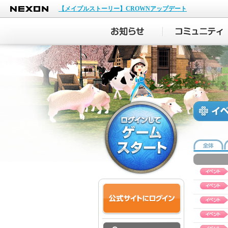
NEXON
【メイプルストーリー】CROWNアップデート