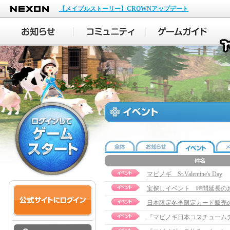
NEXON
【メイプルストーリー】CROWNアップデート
マビノギ St.Valentine's Day
宝探しイベント 時間延長の
日本限定冬季限定カード販売
『マビノギ日本コスチューム