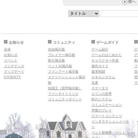
前へ
お知らせ
コミュニティ
ゲームガイド
全体
自由掲示板
ゲーム紹介
ゲ
お知らせ
プレイヤー掲示板
ゲームのはじめかた
ア
イベント
取引掲示板
キャラクター作成
動
メンテナンス
ペットAI掲示板
操作ガイド
フ
アップデート
ファンアート掲示板
基本戦闘
音
ETERNITY
スクリーンショット掲示
スキルシステム
壁
板
生産
マ
知識王（質問掲示板）
ステータス
ファンサイトリンク
エリンの世界
コミュニティポイント
町のシステム
コミュニケーション
序盤のプレイ
スマートコンテンツ
インタラクションメーカ
ー
ペット探検隊・ペットハ