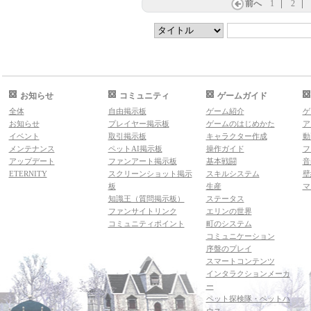
前へ
1
2
お知らせ
コミュニティ
ゲームガイド
全体
自由掲示板
ゲーム紹介
ゲ
お知らせ
プレイヤー掲示板
ゲームのはじめかた
ア
イベント
取引掲示板
キャラクター作成
動
メンテナンス
ペットAI掲示板
操作ガイド
フ
アップデート
ファンアート掲示板
基本戦闘
音
ETERNITY
スクリーンショット掲示
スキルシステム
壁
板
生産
マ
知識王（質問掲示板）
ステータス
ファンサイトリンク
エリンの世界
コミュニティポイント
町のシステム
コミュニケーション
序盤のプレイ
スマートコンテンツ
インタラクションメーカ
ー
ペット探検隊・ペットハ