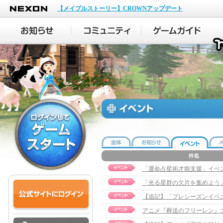
NEXON
【メイプルストーリー】CROWNアップデート
「運命占星術才能支援」イベ
「光る星群の欠片を集めよう
アニメ『葬送のフリーレン』