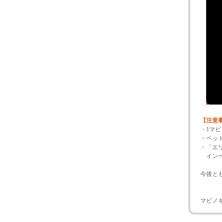
【注意
・1マ
・ペッ
・「エ
インベ
今後と
マビノ