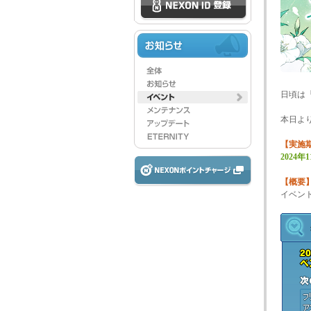
日頃は
本日よ
【実施
2024
【概要
イベン