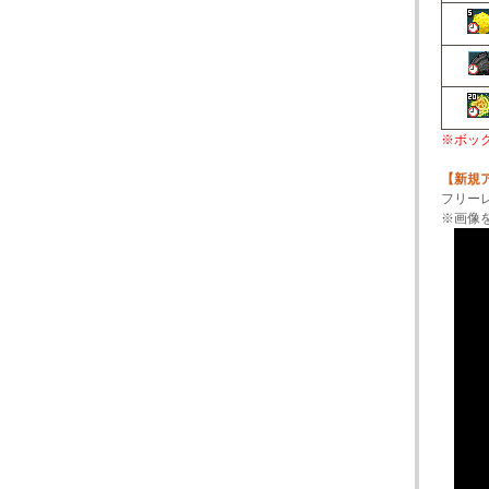
※ボッ
【新規
フリー
※画像