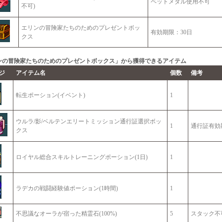
ペットメダル使用不可
不可)
エリンの冒険家たちのためのプレゼントボッ
有効期限：30日
クス
ンの冒険家たちのためのプレゼントボックス」から獲得できるアイテム
ジ
アイテム名
個数
備考
転生ポーション(イベント)
1
ウルラ/影/ベルテンエリートミッション通行証選択ボッ
1
通行証有効
クス
ロイヤル総合スキルトレーニングポーション(1日)
1
ラデカの戦闘経験値ポーション(1時間)
1
不思議なオーラが宿った精霊石(100%)
5
スタック不