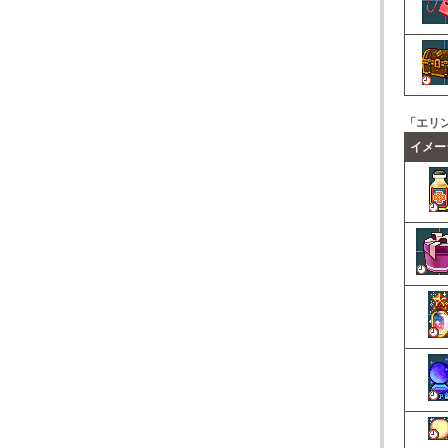
「エリ
イメー