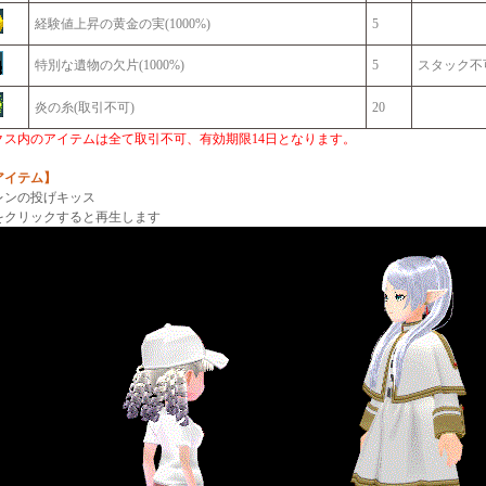
経験値上昇の黄金の実(1000%)
5
特別な遺物の欠片(1000%)
5
スタック不
炎の糸(取引不可)
20
クス内のアイテムは全て取引不可、有効期限14日となります。
アイテム】
レンの投げキッス
をクリックすると再生します