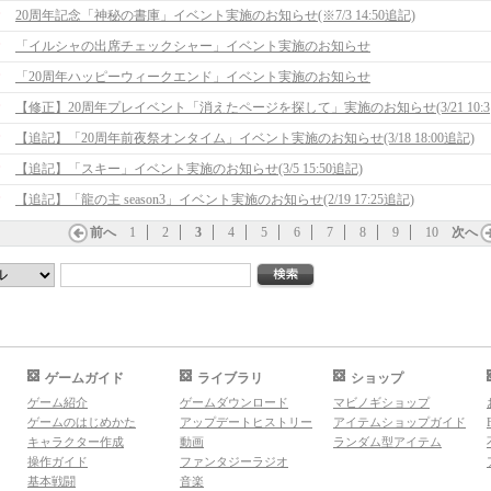
20周年記念「神秘の書庫」イベント実施のお知らせ(※7/3 14:50追記)
「イルシャの出席チェックシャー」イベント実施のお知らせ
「20周年ハッピーウィークエンド」イベント実施のお知らせ
【修正
【追記】「20周年前夜祭オンタイム」イベント実施のお知らせ(3/18 18:00追記)
【追記】「スキー」イベント実施のお知らせ(3/5 15:50追記)
【追記】「龍の主 season3」イベント実施のお知らせ(2/19 17:25追記)
前へ
1
2
3
4
5
6
7
8
9
10
次へ
ゲームガイド
ライブラリ
ショップ
ゲーム紹介
ゲームダウンロード
マビノギショップ
ゲームのはじめかた
アップデートヒストリー
アイテムショップガイド
キャラクター作成
動画
ランダム型アイテム
操作ガイド
ファンタジーラジオ
基本戦闘
音楽