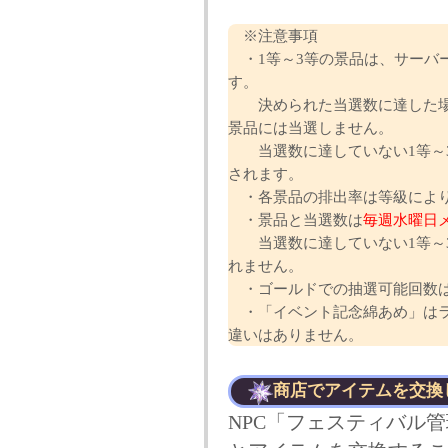
※注意事項
・1等～3等の景品は、サーバ
す。
決められた当選数に達した場
景品には当選しません。
当選数に達していない1等～3
されます。
・各景品の排出率は等級により
・景品と当選数は
毎週水曜日
当選数に達していない1等～3
れません。
・ゴールドでの抽選可能回数
・「イベント記念綿あめ」はラ
違いはありません。
商店でアイテムを交換
NPC「フェスティバル