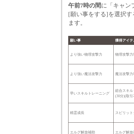
午前7時の間
に「キャン
[願い事をする]を選択
ます。
願い事
獲得アイテ
より強い物理攻撃力
物理攻撃力増
より強い魔法攻撃力
魔法攻撃力増
総合スキル
早いスキルトレーニング
(30分)(取引
精霊成長
スピリットジェ
エルグ解放補助
エルグ解放補