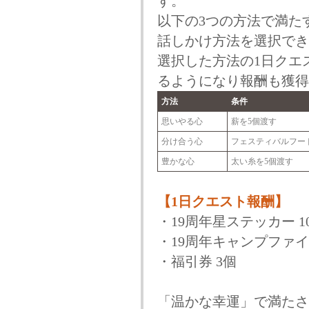
す。
以下の3つの方法で満た
話しかけ方法を選択でき
選択した方法の1日クエ
るようになり報酬も獲得
方法
条件
思いやる心
薪を5個渡す
分け合う心
フェスティバルフー
豊かな心
太い糸を5個渡す
【1日クエスト報酬】
・19周年星ステッカー 1
・19周年キャンプファ
・福引券 3個
「温かな幸運」で満たさ