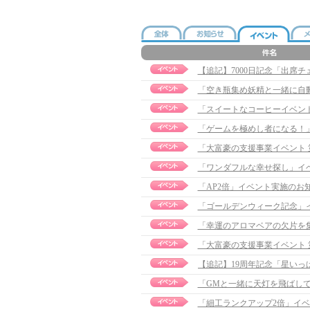
【追記】7000日記念「出席チェッ
「空き瓶集め妖精と一緒に自
「スイートなコーヒーイベント」実
「ゲームを極めし者になる！
「大富豪の支援事業イベント
「ワンダフルな幸せ探し」イ
「AP2倍」イベント実施のお
「ゴールデンウィーク記念」
「幸運のアロマベアの欠片を
「大富豪の支援事業イベント
「GMと一緒に天灯を飛ばし
「細工ランクアップ2倍」イ