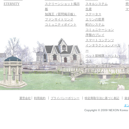
ETERNITY
スクリーンショット掲示
スキルシステム
壁
板
生産
マ
知識王（質問掲示板）
ステータス
ファンサイトリンク
エリンの世界
コミュニティポイント
町のシステム
コミュニケーション
序盤のプレイ
スマートコンテンツ
インタラクションメーカ
ー
ペット探検隊・ペットハ
ウス
ダンジョンガイド
マギグラフィ
運営会社
利用規約
プライバシーポリシー
特定商取引法に基づく表記
資
オ
Copyright © 2009 NEXON Korea Co