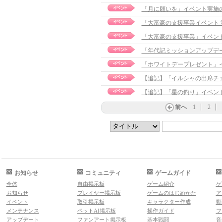
「月に願いを」イベント実施
「大富豪の支援事業イベント
「大富豪の支援事業」イベン
「年代記ミッションアップデ
「ホワイトデープレゼント」
【追記】「イルシャの出席チェッ
【追記】「星の釣り」イベント実施
前へ
1
2
お知らせ
コミュニティ
ゲームガイド
全体
自由掲示板
ゲーム紹介
ゲ
お知らせ
プレイヤー掲示板
ゲームのはじめかた
ア
イベント
取引掲示板
キャラクター作成
動
メンテナンス
ペットAI掲示板
操作ガイド
フ
アップデート
ファンアート掲示板
基本戦闘
音