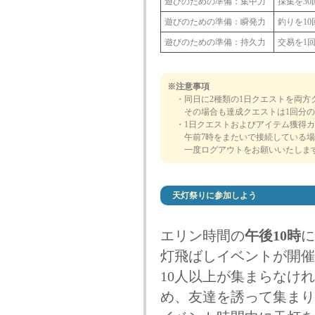
遊びのための準備：集中力
採集を30
遊びのための準備：瞬発力
釣りを10
遊びのための準備：持久力
交易を1
※注意事項
・同日に2種類の1日クエストを両方
その場合も達成クエストは1回分の
・1日クエストおよびアイテム獲得カ
午前7時をまたいで接続している場
一度ログアウトをお願いいたしま
天灯祭りに参加しよう
エリン時間の
午後10時
に
灯飛ばしイベントが開催
10人以上が集まらなけ
め、友達を誘って集まり