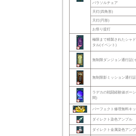
パラソルチェア
天灯(四角形)
天灯(円形)
お祭り提灯
極限まで精製されたシャド
タル(イベント)
無制限ダンジョン通行証(イ
無制限影ミッション通行証(
ラデカの戦闘経験値ポーシ
間)
パーフェクト修理無料キッ
ダイレクト染色アンプル
ダイレクト金属染色アンプ