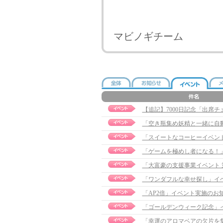
マビノギチーム
【追記】7000日記念「出席チェッ
「空き瓶集め妖精と一緒に自
「スイートなコーヒーイベント」実
「ゲームを極めし者になる！
「大富豪の支援事業イベント
「ワンダフルな幸せ探し」イ
「AP2倍」イベント実施のお
「ゴールデンウィーク記念」
「幸運のアロマベアの欠片を