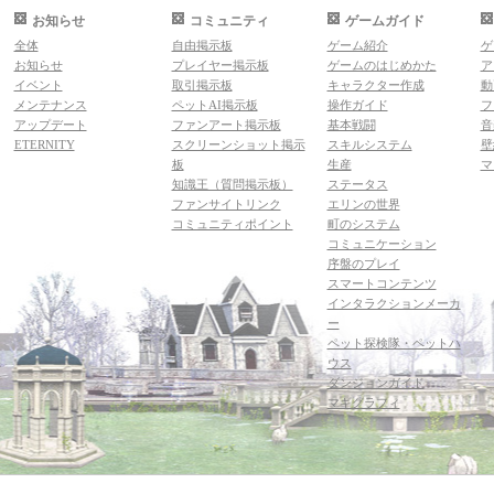
お知らせ
コミュニティ
ゲームガイド
全体
自由掲示板
ゲーム紹介
ゲ
お知らせ
プレイヤー掲示板
ゲームのはじめかた
ア
イベント
取引掲示板
キャラクター作成
動
メンテナンス
ペットAI掲示板
操作ガイド
フ
アップデート
ファンアート掲示板
基本戦闘
音
ETERNITY
スクリーンショット掲示
スキルシステム
壁
板
生産
マ
知識王（質問掲示板）
ステータス
ファンサイトリンク
エリンの世界
コミュニティポイント
町のシステム
コミュニケーション
序盤のプレイ
スマートコンテンツ
インタラクションメーカ
ー
ペット探検隊・ペットハ
ウス
ダンジョンガイド
マギグラフィ