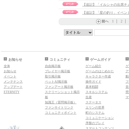
【追記】「イルシャの出席チェッ
【追記】「星の釣り」イベント実施
前へ
1
2
お知らせ
コミュニティ
ゲームガイド
全体
自由掲示板
ゲーム紹介
ゲ
お知らせ
プレイヤー掲示板
ゲームのはじめかた
ア
イベント
取引掲示板
キャラクター作成
動
メンテナンス
ペットAI掲示板
操作ガイド
フ
アップデート
ファンアート掲示板
基本戦闘
音
ETERNITY
スクリーンショット掲示
スキルシステム
壁
板
生産
マ
知識王（質問掲示板）
ステータス
ファンサイトリンク
エリンの世界
コミュニティポイント
町のシステム
コミュニケーション
序盤のプレイ
スマートコンテンツ