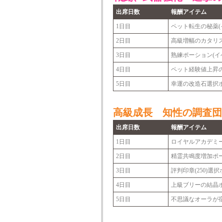
出席日数
報酬アイテム
1日目
ペット転生の秘薬(
2日目
高級増幅のカタリ
3日目
熟練ポーション(イ
4日目
ペット経験値上昇の実(
5日目
幸運の改造石選択
高級成長 知性の調査団
出席日数
報酬アイテム
1日目
ロイヤルアカデミー
2日目
精霊共鳴度増加ポーシ
3日目
評判印章(250)選
4日目
上級ブリーの結晶
5日目
不思議なオーラが宿