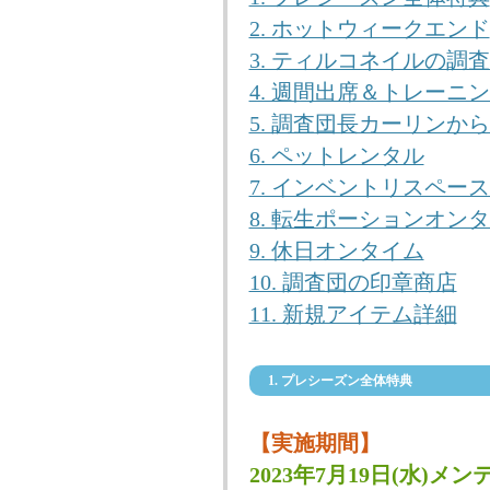
2. ホットウィークエンド
3. ティルコネイルの調
4. 週間出席＆トレーニ
5. 調査団長カーリンか
6. ペットレンタル
7. インベントリスペー
8. 転生ポーションオン
9. 休日オンタイム
10. 調査団の印章商店
11. 新規アイテム詳細
1. プレシーズン全体特典
【実施期間】
2023年7月19日(水)メン