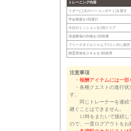
トレーニング内容
リダーに[犬のベーコンポテト]を渡す
学会後援を1回進行
今日のミッションを1回クリア
浪漫農場の作物を1回収穫
フリースタイルジャムで3コンボに成功
精霊実体化スキルを3回使用
注意事項
・報酬アイテムには一部
・各種クエストの進行状況
す。
同じトレーナーを連続で
継ぐことはできません。
11時をまたいで接続し
ので、一度ログアウトをお