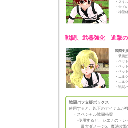
・スキル
・全ての
・神聖経
戦闘、武器強化 進撃の
戦闘支
・装備熟
・ペット
・ペット
・ペット
・エルグ
・エル
・戦闘バ
戦闘バフ支援ボックス
使用すると、以下のアイテムが
・スペシャル戦闘秘薬
‐使用すると、シエナのトレー
最大ダメージ5、魔法攻撃力1