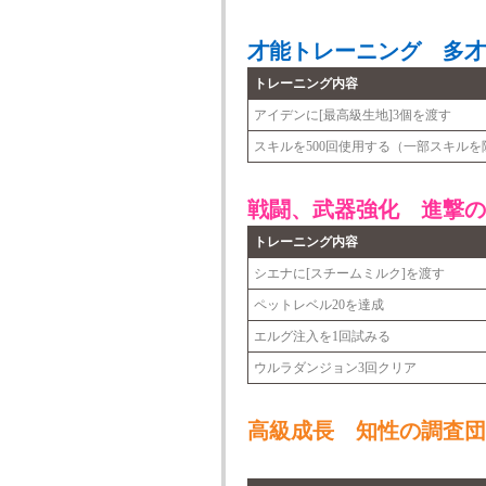
才能トレーニング 多才
トレーニング内容
アイデンに[最高級生地]3個を渡す
スキルを500回使用する（一部スキルを
戦闘、武器強化 進撃の
トレーニング内容
シエナに[スチームミルク]を渡す
ペットレベル20を達成
エルグ注入を1回試みる
ウルラダンジョン3回クリア
高級成長 知性の調査団