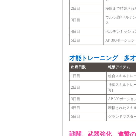
2日目
極限まで精製され
ウルラ/影/ベルテ
3日目
ス
4日目
ベルテンミッション
5日目
AP 300ポーション
才能トレーニング 多才
出席日数
報酬アイテム
1日目
総合スキルトレー
神聖スキルトレー
2日目
可)
3日目
AP 300ポーショ
4日目
増幅されたスキル
5日目
グランドマスター
戦闘、武器強化 進撃の