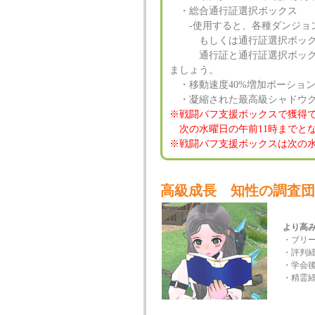
・総合通行証選択ボックス
‐使用すると、各種ダンジョン
もしくは通行証選択ボックス
通行証と通行証選択ボックス
ましょう。
・移動速度40%増加ポーション(
・凝縮された最高級シャドウクリ
※戦闘バフ支援ボックスで獲得
次の水曜日の午前11時までと
※戦闘バフ支援ボックスは次の水
高級成長 知性の調査団
より高
・ブリー
・評判経
・学会後
・精霊経