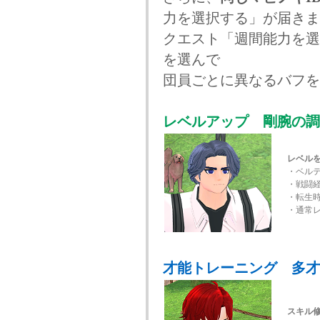
力を選択する」が届きま
クエスト「週間能力を選
を選んで
団員ごとに異なるバフを
レベルアップ 剛腕の調
レベル
・ベル
・戦闘経
・転生時
・通常レ
才能トレーニング 多才
スキル