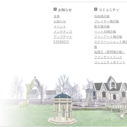
お知らせ
コミュニティ
全体
自由掲示板
お知らせ
プレイヤー掲示板
イベント
取引掲示板
メンテナンス
ペットAI掲示板
アップデート
ファンアート掲示板
ETERNITY
スクリーンショット掲
板
知識王（質問掲示板）
ファンサイトリンク
コミュニティポイント