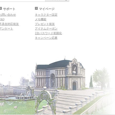
サポート
マイページ
お問い合わせ
キャラクター設定
FAQ
メモ機能
不具合対応状況
プレゼント状況
アンケート
アイテムクーポン
2次パスワード初期化
キャンペーン応募