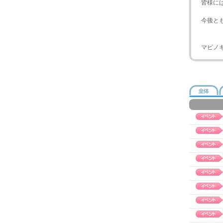
皆様に
今後と
マビノ