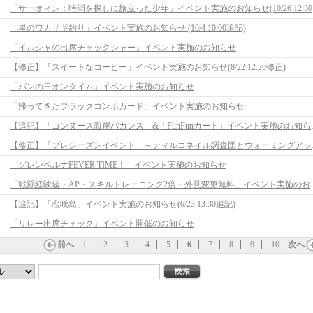
「サー
「星のワカサギ釣り」イベント実施のお知らせ (10/4 10:00追記)
「イルシャの出席チェックシャー」イベント実施のお知らせ
【修正】「スイートなコーヒー」イベント実施のお知らせ(8/22 12:20修正)
「パンの日オンタイム」イベント実施のお知らせ
「帰ってきたブラックコンボカード」イベント実施のお知らせ
【追記】「コンヌース海岸バ
【修正】「プレシーズ
「グレンベルナFEVER TIME！」イベント実施のお知らせ
「戦闘経験値・AP・スキル
【追記】「恋咲島」イベント実施のお知らせ(6/23 13:30追記)
「リレー出席チェック」イベント開催のお知らせ
前へ
1
2
3
4
5
6
7
8
9
10
次へ