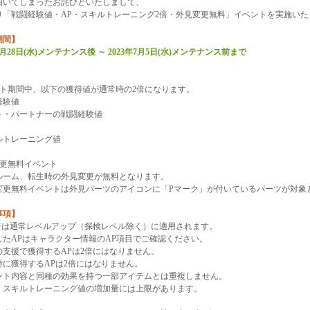
招いてしまったお詫びといたしまして、
り「戦闘経験値・AP・スキルトレーニング2倍・外見変更無料」イベントを実施いた
期間】
年6月28日(水)メンテナンス後 ～ 2023年7月5日(水)メンテナンス前まで
】
ント期間中、以下の獲得値が通常時の2倍になります。
経験値
ト・パートナーの戦闘経験値
ルトレーニング値
変更無料イベント
ルーム、転生時の外見変更が無料となります。
変更無料イベントは外見パーツのアイコンに「Pマーク」が付いているパーツが対象
事項】
2倍は通常レベルアップ（探検レベル除く）に適用されます。
したAPはキャラクター情報のAP項目でご確認ください。
の支援で獲得するAPは2倍にはなりません。
時に獲得するAPは2倍にはなりません。
ント内容と同種の効果を持つ一部アイテムとは重複しません。
スキルトレーニング値の増加量には上限があります。