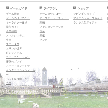
ゲームガイド
ライブラリ
ショップ
ゲーム紹介
ゲームダウンロード
マビノギショップ
ゲームのはじめかた
アップデートヒストリー
アイテムショップガイド
キャラクター作成
動画
ランダム型アイテム
操作ガイド
ファンタジーラジオ
基本戦闘
音楽
示
スキルシステム
壁紙
生産
マンガ
ステータス
エリンの世界
町のシステム
コミュニケーション
序盤のプレイ
スマートコンテンツ
インタラクションメーカ
ー
ペット探検隊・ペットハ
ウス
ダンジョンガイド
マギグラフィ