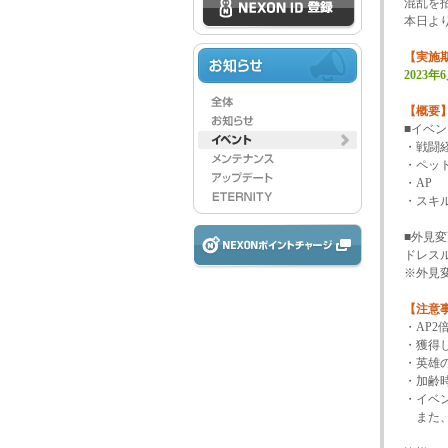
混乱を
本日よ
【実施
2023
【概要
■イベ
・戦闘
・ペッ
・AP
・スキ
■外見
ドレス
※外見
【注意
・AP
・獲得
・英雄
・加齢
・イベ
また、