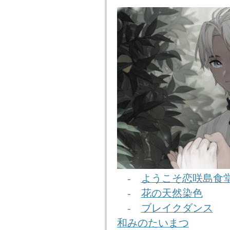
-
ようこそ恋咲島食
-
花の天然染色
-
ブレイクダンス
和みのたいまつ