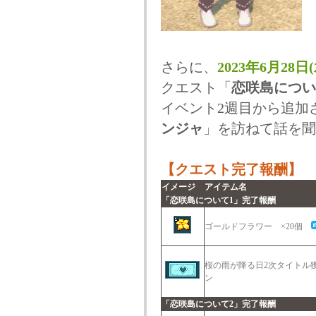
さらに、
2023年6月28
クエスト「
恋咲島につい
イベント2週目から追加
ンジャ
」を訪ねて話を聞
【クエスト完了報酬】
イメージ
アイテム名
「恋咲島について1」完了報酬
ゴールドフラワー ×20個
桜の雨が降る日2次タイトル
ン
「恋咲島について2」完了報酬