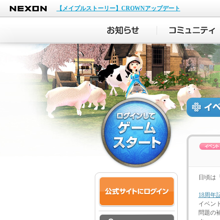
NEXON
【メイプルストーリー】CROWNアップデート
日頃は
18周
イベン
問題の