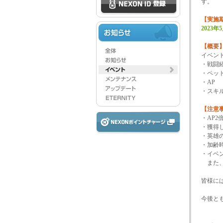
す。
【実施
2023
【概要
イベン
・戦闘
・ペッ
・AP
・スキ
【注意
・AP
・獲得
・英雄
・加齢
・イベ
また、
皆様に
今後と