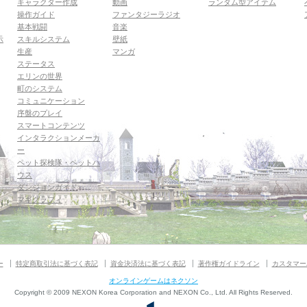
キャラクター作成
動画
ランダム型アイテム
操作ガイド
ファンタジーラジオ
基本戦闘
音楽
示
スキルシステム
壁紙
生産
マンガ
ステータス
エリンの世界
町のシステム
コミュニケーション
序盤のプレイ
スマートコンテンツ
インタラクションメーカ
ー
ペット探検隊・ペットハ
ウス
ダンジョンガイド
マギグラフィ
ー
特定商取引法に基づく表記
資金決済法に基づく表記
著作権ガイドライン
カスタマー
オンラインゲームはネクソン
Copyright © 2009 NEXON Korea Corporation and NEXON Co., Ltd. All Rights Reserved.