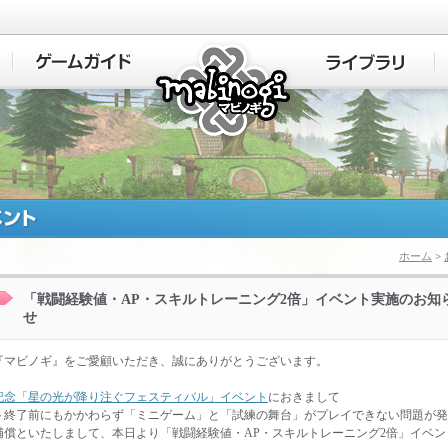
マビノギ
ホーム
>
「戦闘経験値・AP・スキルトレーニング2倍」イベント実施のお知
せ
『マビノギ』をご愛顧いただき、誠にありがとうございます。
年記念「星の光が降り注ぐフェスティバル」イベント
におきまして
ト終了前にもかかわらず「ミニゲーム」と「試練の舞台」がプレイできない問題が発
補償といたしまして、本日より「戦闘経験値・AP・スキルトレーニング2倍」イベ