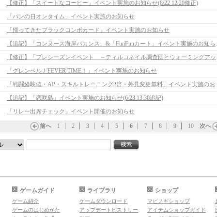
【修正】「スイートなコーヒー」イベント実施のお知らせ(8/22 12:20修正)
「パンの日オンタイム」イベント実施のお知らせ
「帰ってきたブラックコンボカード」イベント実施のお知らせ
【追記】「コンヌース海岸バ
【修正】「プレシーズ
「グレンベルナFEVER TIME！」イベント実施のお知らせ
「戦闘経験値・AP・スキル
【追記】「恋咲島」イベント実施のお知らせ(6/23 13:30追記)
「リレー出席チェック」イベント開催のお知らせ
前へ
1
2
3
4
5
6
7
8
9
10
次へ
ゲームガイド
ライブラリ
ショップ
ゲーム紹介
ゲームダウンロード
マビノギショップ
ゲームのはじめかた
アップデートヒストリー
アイテムショップガイド