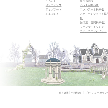
イベント
取引掲示板
メンテナンス
ペットAI掲示板
アップデート
ファンアート掲示板
ETERNITY
スクリーンショット掲
板
知識王（質問掲示板）
ファンサイトリンク
コミュニティポイント
運営会社
利用規約
プライバシーポリシ