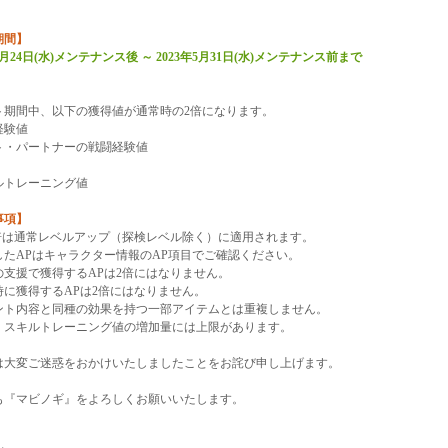
期間】
年5月24日(水)メンテナンス後 ～ 2023年5月31日(水)メンテナンス前まで
】
ト期間中、以下の獲得値が通常時の2倍になります。
経験値
ト・パートナーの戦闘経験値
ルトレーニング値
事項】
2倍は通常レベルアップ（探検レベル除く）に適用されます。
したAPはキャラクター情報のAP項目でご確認ください。
の支援で獲得するAPは2倍にはなりません。
時に獲得するAPは2倍にはなりません。
ント内容と同種の効果を持つ一部アイテムとは重複しません。
スキルトレーニング値の増加量には上限があります。
は大変ご迷惑をおかけいたしましたことをお詫び申し上げます。
も『マビノギ』をよろしくお願いいたします。