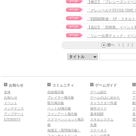
「グレンベルナFEVER TI
【追記】「恋咲島」イベント実施のお
「リレー出席チェック」イベ
前へ
1
2
お知らせ
コミュニティ
ゲームガイド
全体
自由掲示板
ゲーム紹介
ゲ
お知らせ
プレイヤー掲示板
ゲームのはじめかた
ア
イベント
取引掲示板
キャラクター作成
動
メンテナンス
ペットAI掲示板
操作ガイド
フ
アップデート
ファンアート掲示板
基本戦闘
音
ETERNITY
スクリーンショット掲示
スキルシステム
壁
板
生産
マ
知識王（質問掲示板）
ステータス
ファンサイトリンク
エリンの世界