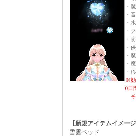
・魔
・音
・水
・ク
・防
・保
・魔
・魔
・移
※効
0日
そ
【新規アイテムイメージ
雪雲ベッド