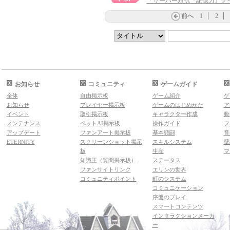
「サーバー対抗『記憶力』ク
前へ
1
2
お知らせ
コミュニティ
ゲームガイド
全体
自由掲示板
ゲーム紹介
ゲ
お知らせ
プレイヤー掲示板
ゲームのはじめかた
ア
イベント
取引掲示板
キャラクター作成
動
メンテナンス
ペットAI掲示板
操作ガイド
フ
アップデート
ファンアート掲示板
基本戦闘
音
ETERNITY
スクリーンショット掲示
スキルシステム
壁
板
生産
マ
知識王（質問掲示板）
ステータス
ファンサイトリンク
エリンの世界
コミュニティポイント
町のシステム
コミュニケーション
序盤のプレイ
スマートコンテンツ
インタラクションメーカ
ー