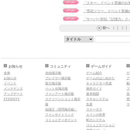
「スキー」イベント実施のお
「雪花ツリー」イベント実施
「サーバー対抗『記憶力』ク
前へ
1
2
お知らせ
コミュニティ
ゲームガイド
全体
自由掲示板
ゲーム紹介
ゲ
お知らせ
プレイヤー掲示板
ゲームのはじめかた
ア
イベント
取引掲示板
キャラクター作成
動
メンテナンス
ペットAI掲示板
操作ガイド
フ
アップデート
ファンアート掲示板
基本戦闘
音
ETERNITY
スクリーンショット掲示
スキルシステム
壁
板
生産
マ
知識王（質問掲示板）
ステータス
ファンサイトリンク
エリンの世界
コミュニティポイント
町のシステム
コミュニケーション