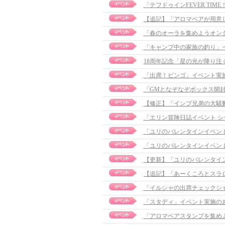
「テフドゥインFEVER TI
「春のオーラを集めようオン
「キャンプ中の家族の釣り」イベ
18周年記念「星の光が降り
「出席！ビンゴ」イベント実
「GMとなぞなぞボックス開
【修正】「インプ兄弟の大騒動」イ
「エリン冒険日誌イベント シ
「ユリのバレンタインイベン
「ユリのバレンタインイベン
【更新】「ユリのバレンタイン」イ
「イルシャの出席チェックシ
「スタディ」イベント実施の
「アロマベアスタンプを集め