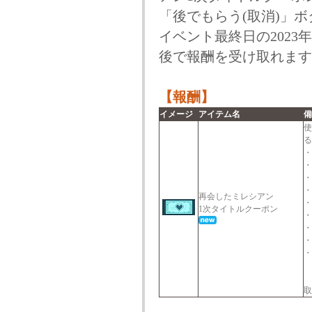
「後でもらう(取消)」
イベント最終日の2023
後で報酬を受け取れます
【報酬】
イメージ
アイテム名
備
使
る
・
・
・
・
再会したミレシアン
・
1次タイトルクーポン
・
・
・
・
ダ
(
取