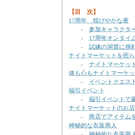
【目 次】
17周年 煌びやかな夜
-
参加キャラクター
-
17周年オンタイ
-
試練の洞窟に挑
ナイトマーケットを照ら
-
ナイトマーケッ
体も心もナイトマーケッ
-
イベントクエス
福引イベント
-
福引イベントで
ナイトマーケットのお店
-
商店でアイテム
神秘的な衣装商人
-
神秘的な衣装商