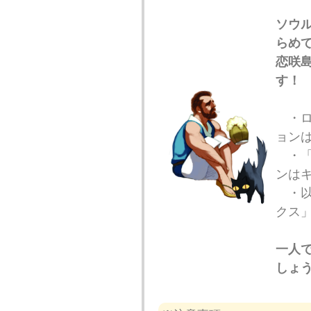
ソウ
らめ
恋咲
す！
・ロ
ョン
・「
ンは
・以
クス
一人
しょ