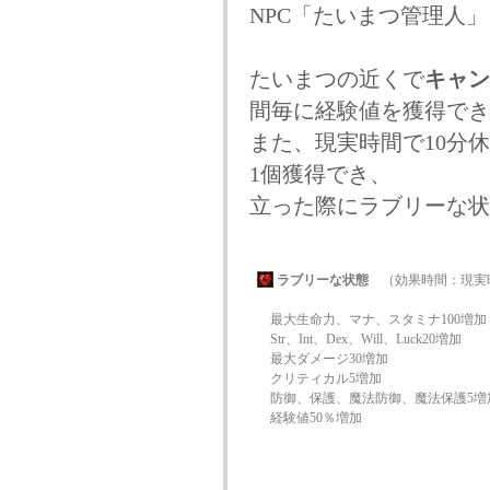
NPC「たいまつ管理人
たいまつの近くで
キャン
間毎に経験値を獲得でき
また、現実時間で10分
1個獲得でき、
立った際にラブリーな状
ラブリーな状態
（効果時間：現実時
最大生命力、マナ、スタミナ100増加
Str、Int、Dex、Will、Luck20増加
最大ダメージ30増加
クリティカル5増加
防御、保護、魔法防御、魔法保護5増
経験値50％増加