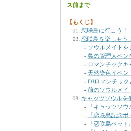
ス前まで
【もくじ】
01.
恋咲島に行こう！
02.
恋咲島を楽しもう
-
ソウルメイトを
-
島の管理人ベン
-
ロマンチックキャ
-
天然染色イベント
-
DJロマンチック
-
前のソウルメイ
03.
キャッツソウルを
-
「キャッツソウ
-
「恋咲島記念ボ
-
「恋咲島ペット