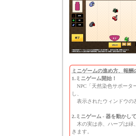
ミニゲームの進め方、報酬
1.ミニゲーム開始！
NPC「天然染色サポーター
し、
表示されたウィンドウの左
2.ミニゲーム - 器を動
木の実は赤、ハーブは緑、
きます。