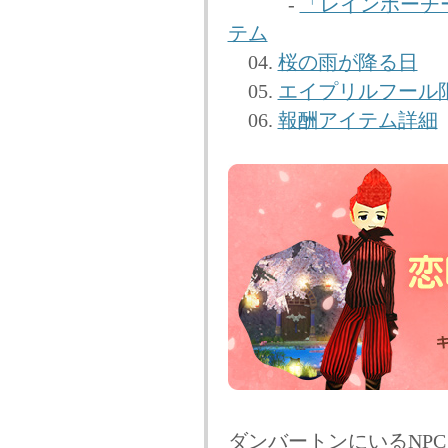
-
「レインボーチ
テム
04.
桜の雨が降る日
05.
エイプリルフール
06.
報酬アイテム詳細
ダンバートンにいるNP