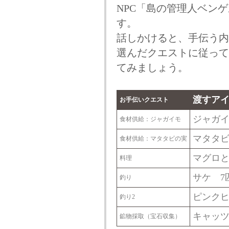
NPC「島の管理人ベン
す。
話しかけると、手伝う内
選んだクエストに従って
てみましょう。
渡すア
お手伝いクエスト
ジャガイ
食材供給：ジャガイモ
マタタビ
食材供給：マタタビの実
マグロと
料理
サケ 7
釣り
ピンクヒ
釣り2
キャッツ
鉱物採取（宝石収集）