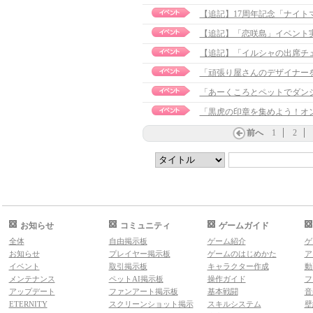
【追記】17周年記念「ナイトマー
【追記】「恋咲島」イベント実施の
「頑張り屋さんのデザイナー
「あーくころとペットでダン
「黒虎の印章を集めよう！オ
前へ
1
2
お知らせ
コミュニティ
ゲームガイド
全体
自由掲示板
ゲーム紹介
ゲ
お知らせ
プレイヤー掲示板
ゲームのはじめかた
ア
イベント
取引掲示板
キャラクター作成
動
メンテナンス
ペットAI掲示板
操作ガイド
フ
アップデート
ファンアート掲示板
基本戦闘
音
ETERNITY
スクリーンショット掲示
スキルシステム
壁