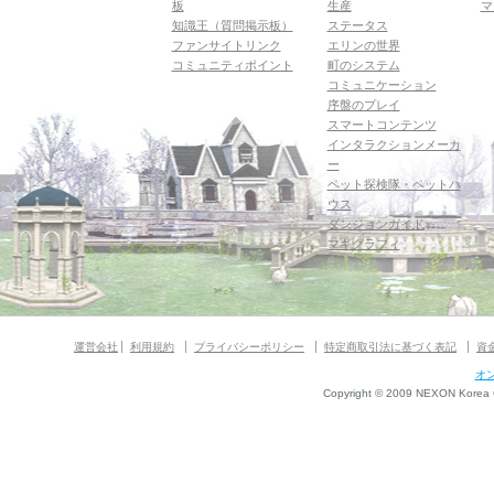
板
生産
マ
知識王（質問掲示板）
ステータス
ファンサイトリンク
エリンの世界
コミュニティポイント
町のシステム
コミュニケーション
序盤のプレイ
スマートコンテンツ
インタラクションメーカ
ー
ペット探検隊・ペットハ
ウス
ダンジョンガイド
マギグラフィ
運営会社
利用規約
プライバシーポリシー
特定商取引法に基づく表記
資
オ
Copyright © 2009 NEXON Korea Co