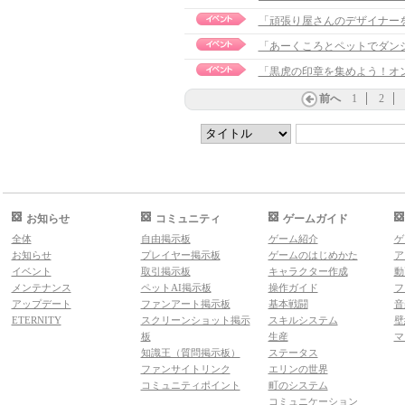
「頑張り屋さんのデザイナー
「あーくころとペットでダン
「黒虎の印章を集めよう！オ
前へ
1
2
お知らせ
コミュニティ
ゲームガイド
全体
自由掲示板
ゲーム紹介
ゲ
お知らせ
プレイヤー掲示板
ゲームのはじめかた
ア
イベント
取引掲示板
キャラクター作成
動
メンテナンス
ペットAI掲示板
操作ガイド
フ
アップデート
ファンアート掲示板
基本戦闘
音
ETERNITY
スクリーンショット掲示
スキルシステム
壁
板
生産
マ
知識王（質問掲示板）
ステータス
ファンサイトリンク
エリンの世界
コミュニティポイント
町のシステム
コミュニケーション