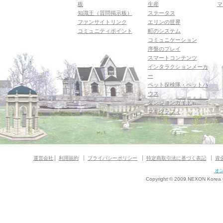
板
生産
マ
知識王（質問掲示板）
ステータス
ファンサイトリンク
エリンの世界
コミュニティポイント
町のシステム
コミュニケーション
序盤のプレイ
スマートコンテンツ
インタラクションメーカ
ー
ペット探検隊・ペットハ
ウス
ダンジョンガイド
マギグラフィ
運営会社
利用規約
プライバシーポリシー
特定商取引法に基づく表記
資
オ
Copyright © 2009 NEXON Korea Co