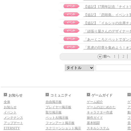
【追記】17周年記念「ナイトマー
【追記】「恋咲島」イベント実施の
「頑張り屋さんのデザイナー
「あーくころとペットでダン
「黒虎の印章を集めよう！オ
前へ
1
2
お知らせ
コミュニティ
ゲームガイド
全体
自由掲示板
ゲーム紹介
ゲ
お知らせ
プレイヤー掲示板
ゲームのはじめかた
ア
イベント
取引掲示板
キャラクター作成
動
メンテナンス
ペットAI掲示板
操作ガイド
フ
アップデート
ファンアート掲示板
基本戦闘
音
ETERNITY
スクリーンショット掲示
スキルシステム
壁