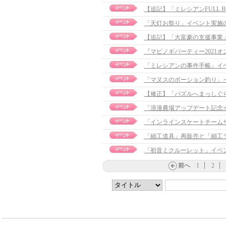
【追記】「ミレシアンFULL BO
「天灯お祭り」イベント実施
【追記】「大富豪の支援事業」イベ
『マビノギパーティー2021
「ミレシアンの事件手帳」イ
「マヌスのポーション釣り」
【修正】「パズルへまっしぐら３
「浪漫農場アップデート記念
「インラインスケートチームサ
「細工道具」再販売と「細工
「初音ミクルーレット」イベ
前へ
1
2