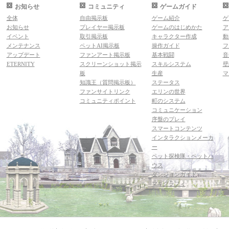
お知らせ
コミュニティ
ゲームガイド
全体
自由掲示板
ゲーム紹介
ゲ
お知らせ
プレイヤー掲示板
ゲームのはじめかた
ア
イベント
取引掲示板
キャラクター作成
動
メンテナンス
ペットAI掲示板
操作ガイド
フ
アップデート
ファンアート掲示板
基本戦闘
音
ETERNITY
スクリーンショット掲示
スキルシステム
壁
板
生産
マ
知識王（質問掲示板）
ステータス
ファンサイトリンク
エリンの世界
コミュニティポイント
町のシステム
コミュニケーション
序盤のプレイ
スマートコンテンツ
インタラクションメーカ
ー
ペット探検隊・ペットハ
ウス
ダンジョンガイド
マギグラフィ