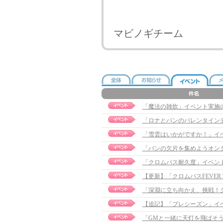
マビノギチーム
「魔法の雑炊」イベント実施のお
「ロナとパンのバレンタインデ
「雪雲はいかがですか！」イ
「パンの欠片を集めようオン
「クロムバス耐久度」イベン
【更新】「クロムバスFEVER T
「深淵に立ち向かえ、挑戦！
【追記】「プレシーズン」イベント
「GMと一緒に天灯を飛ばそ