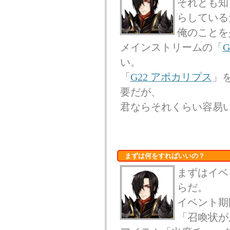
それとも知
らしている
俺のことを
メインストリームの「
い。
「
G22 アポカリプス
」
要だが、
君ならそれくらい容易
まずは何をすればいいの？
まずはイベ
らだ。
イベント期
「召喚状が