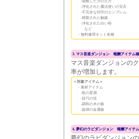
‐覚醒した力の欠片
‐浄化された魔法使いの宝石
‐不完全な封印のエンブレム
‐精製された触媒
‐浄化された白い粉
など
・無料修理キット各種
3. マス音楽ダンジョン 報酬アイテム
マス音楽ダンジョンのク
率が増加します。
＜対象アイテム＞
・素材アイテム
‐歌の星屑
‐技巧の弦
‐調和の木の板
‐旋律の金属板
4. 夢幻のラビダンジョン 報酬アイテ
夢幻のラビダンジョンの