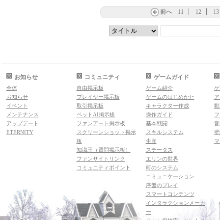
前へ
11
12
13
お知らせ
コミュニティ
ゲームガイド
全体
自由掲示板
ゲーム紹介
ゲ
お知らせ
プレイヤー掲示板
ゲームのはじめかた
ア
イベント
取引掲示板
キャラクター作成
動
メンテナンス
ペットAI掲示板
操作ガイド
フ
アップデート
ファンアート掲示板
基本戦闘
音
ETERNITY
スクリーンショット掲示
スキルシステム
壁
板
生産
マ
知識王（質問掲示板）
ステータス
ファンサイトリンク
エリンの世界
コミュニティポイント
町のシステム
コミュニケーション
序盤のプレイ
スマートコンテンツ
インタラクションメーカ
ー