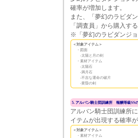
確率が増加します。
また、「夢幻のラビダン
「調査員」から購入する
※「夢幻のラビダンジョ
＜対象アイテム＞
・図面
‐太陽と月の剣
・素材アイテム
‐太陽石
‐満月石
‐不吉な運命の破片
‐黄昏の剣
5. アルバン騎士団訓練所 報酬等級S
アルバン騎士団訓練所に
イテムが出現する確率が
＜対象アイテム＞
・素材アイテム