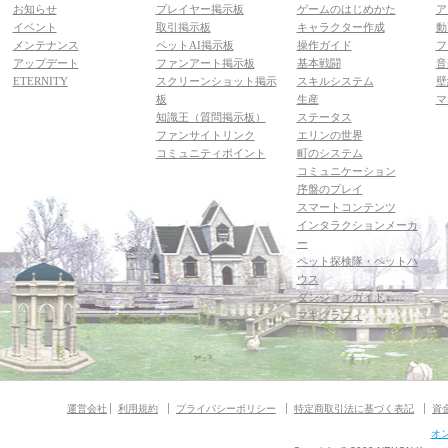
お知らせ
プレイヤー掲示板
ゲームのはじめかた
ア
イベント
取引掲示板
キャラクター作成
動
メンテナンス
ペットAI掲示板
操作ガイド
フ
アップデート
ファンアート掲示板
基本戦闘
音
ETERNITY
スクリーンショット掲示
スキルシステム
壁
板
生産
マ
知識王（質問掲示板）
ステータス
ファンサイトリンク
エリンの世界
コミュニティポイント
町のシステム
コミュニケーション
序盤のプレイ
スマートコンテンツ
インタラクションメーカ
ー
ペット探検隊・ペットハ
ウス
ダンジョンガイド
マギグラフィ
運営会社
利用規約
プライバシーポリシー
特定商取引法に基づく表記
資
オ