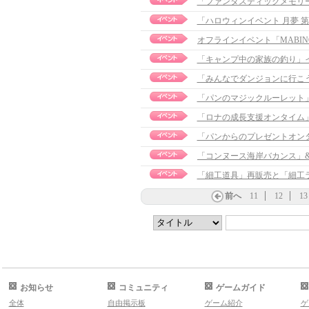
「ファンタスティックメモリーズ」
「ハロウィンイベント 月夢 
「キャンプ中の家族の釣り」
「みんなでダンジョンに行こ
「パンのマジックルーレット
「ロナの成長支援オンタイム
「パンからのプレゼントオン
「細工道具」再販売と「細工
前へ
11
12
13
お知らせ
コミュニティ
ゲームガイド
全体
自由掲示板
ゲーム紹介
ゲ