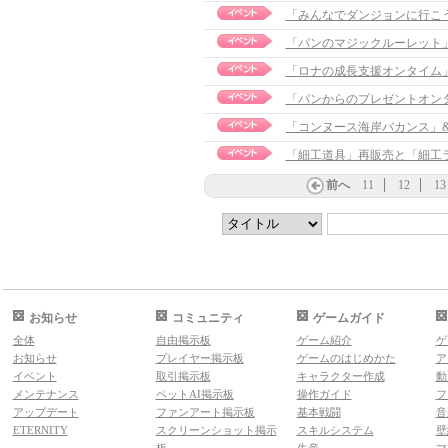
「みんなでダンジョンに行こ
「パンのマジックルーレット
「ロナの成長支援オンタイム
「パンからのプレゼントオン
「細工道具」再販売と「細工
前へ
11
12
13
お知らせ
コミュニティ
ゲームガイド
全体
自由掲示板
ゲーム紹介
ゲ
お知らせ
プレイヤー掲示板
ゲームのはじめかた
ア
イベント
取引掲示板
キャラクター作成
動
メンテナンス
ペットAI掲示板
操作ガイド
フ
アップデート
ファンアート掲示板
基本戦闘
音
ETERNITY
スクリーンショット掲示
スキルシステム
壁