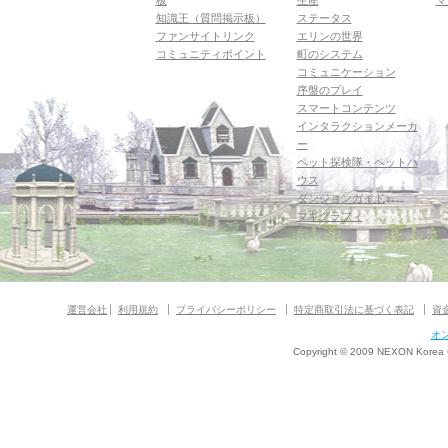
板
生産
マ
知識王（質問掲示板）
ステータス
ファンサイトリンク
エリンの世界
コミュニティポイント
町のシステム
コミュニケーション
序盤のプレイ
スマートコンテンツ
インタラクションメーカ
ー
ペット探検隊・ペットハ
ウス
ダンジョンガイド
マギグラフィ
運営会社
利用規約
プライバシーポリシー
特定商取引法に基づく表記
資
オ
Copyright © 2009 NEXON Korea Co