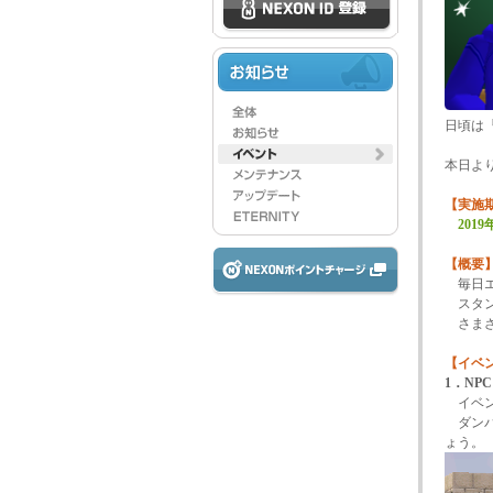
日頃は
本日よ
【実施
201
【概要
毎日エ
スタン
さまざ
【イベ
1．N
イベン
ダンバ
ょう。