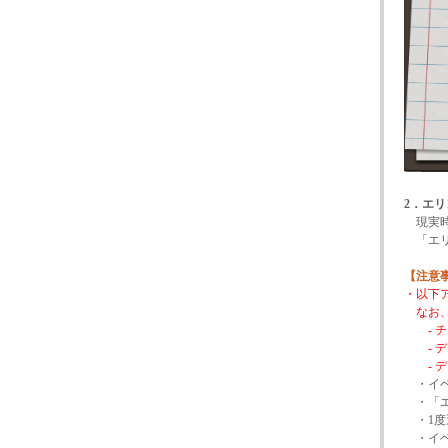
2．エ
現実時間
「エリ
【注意
・以下
なお、
- チ
- デ
- デ
・イベ
・「エ
・1度
・イベ