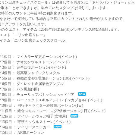
リン出席チェックスクロール」は破棄しても再度NPC「キャラバン・ジョー」から
ることができますが、集めていたスタンプは消えてしまいます。
時間のカウントは午前7時に初期化されます。
またいで接続している場合は正常にカウントされない場合がありますので、
グアウトをお願いします。
クエスト、アイテムは2019年8月21日(水)メンテナンス時に削除します。
エスト「エリン出席リレー」
イテム「エリン出席チェックスクロール」
】
 1個目 ： マイカラー変更ポーション(イベント)
 2個目 ： ナオのソウルストーン(イベント)
 3個目 ： 完全回復ポーション(イベント)
 4個目 ： 最高級シャドウクリスタル
 5個目 ： 移動速度40%増加ポーション(10分)(イベント)
 6個目 ： ダイレクト金属染色アンプル
 7個目 ： パン風船(5回)
プ 8個目 ： チューリップパナッシュヘッドギア
 9個目 ： パーフェクトスキルアントレインカプセル(イベント)
10個目 ： 同行キャラクター経験値ポーション(1日)
11個目 ： 総合スキルトレーニング2倍ポーション(1日)(イベント)
12個目 ： デイリーかつらと帽子(女性用)
13個目 ： 守護のソウルストーン(イベント)
プ14個目 ： デイリースニーカー
15個目 ： AP20ポーション