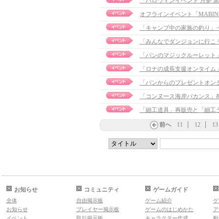
「ハロウィンイベント 月夢 
「キャンプ中の家族の釣り」
「みんなでダンジョンに行こ
「パンのマジックルーレット
「ロナの成長支援オンタイム
「パンからのプレゼントオン
「細工道具」再販売と「細工
前へ
11
12
13
お知らせ
コミュニティ
ゲームガイド
全体
自由掲示板
ゲーム紹介
ゲ
お知らせ
プレイヤー掲示板
ゲームのはじめかた
ア
イベント
取引掲示板
キャラクター作成
動