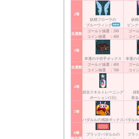
2等
妖精フローラの
妖精
ブルーウィング
ピンク
ゴールド抽選：200
ゴール
当選数
コイン抽選 ：400
コイン
3等
幸運の小切手ボックス
幸運の
ゴールド抽選：400
ゴール
当選数
コイン抽選 ：700
コイン
4等
総合スキルトレーニング
経
ポーション(1日)
黄金の
5等
パダルルの感謝ボックス
パダルル
6等
ブラックパダルルの
ブラッ
特別賞