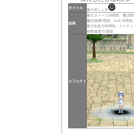
タイトル
嵐の水しぶき
最大ダメージ26増加、魔法防
魔法保護6増加、Luck 30増加
効果
最大生命力80増加、クリティ
移動速度3%増加
エフェクト