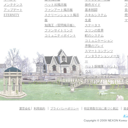
メンテナンス
ペットAI掲示板
操作ガイド
フ
アップデート
ファンアート掲示板
基本戦闘
音
ETERNITY
スクリーンショット掲示
スキルシステム
壁
板
生産
マ
知識王（質問掲示板）
ステータス
ファンサイトリンク
エリンの世界
コミュニティポイント
町のシステム
コミュニケーション
序盤のプレイ
スマートコンテンツ
インタラクションメーカ
ー
ペット探検隊・ペットハ
ウス
ダンジョンガイド
マギグラフィ
運営会社
利用規約
プライバシーポリシー
特定商取引法に基づく表記
資
オ
Copyright © 2009 NEXON Korea Co