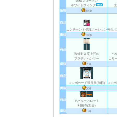
妖精フローラの
ホワイトウィング
改
価格
3000
商品
エンチャント保護ポーション
転生ポ
価格
1000
商品
装備耐久度上昇の
ベ
プラチナハンマー
エリ
価格
250
商品
コンボカード延長券(30日)
コンボ
価格
500
商品
アバタースロット
利用券(30日)
価格
120