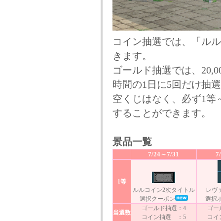
コイン抽選では、「ルル
きます。
ゴールド抽選では、20,
時間の1日に5回だけ抽
空くじはなく、必ず1等
することができます。
景品一覧
7/24～7/31
7
1等
ルルコイン2次タイトル
レヴ
選択クーポン
選択
ゴールド抽選：4
ゴー
当選数
コイン抽選 ：5
コイ