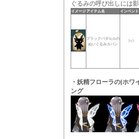
ぐるみの呼び出しには影
イメージ
アイテム名
インベント
ブラックパダルルの
7×7
ぬいぐるみカバン
・妖精フローラの[ホワイ
ング