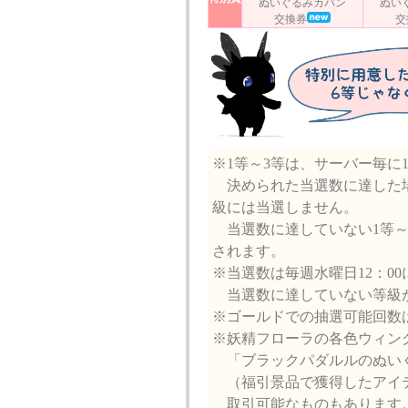
ぬいぐるみカバン
ぬい
交換券
交
※1等～3等は、サーバー毎に
決められた当選数に達した場
級には当選しません。
当選数に達していない1等～3
されます。
※当選数は毎週水曜日12：0
当選数に達していない等級が
※ゴールドでの抽選可能回数は
※妖精フローラの各色ウィン
「ブラックパダルルのぬい
（福引景品で獲得したアイテ
取引可能なものもあります