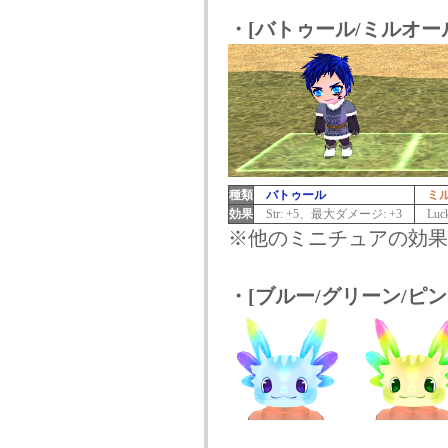
・[バトゥール/ミルオー
種類
バトゥール
ミル
効果
Str: +5、最大ダメージ: +3
Luc
※他のミニチュアの効果
・[ブルー/グリーン/ピ