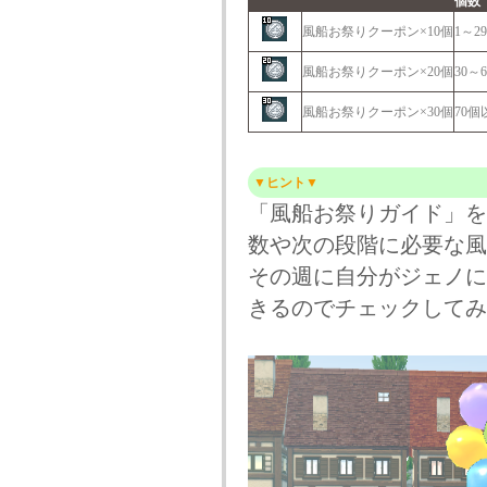
個数
風船お祭りクーポン×10個
1～2
風船お祭りクーポン×20個
30～
風船お祭りクーポン×30個
70個
▼ヒント▼
「風船お祭りガイド」を
数や次の段階に必要な風
その週に自分がジェノに
きるのでチェックしてみ