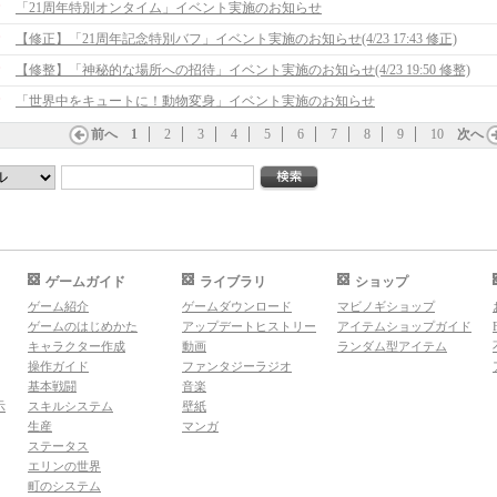
「21周年特別オンタイム」イベント実施のお知らせ
【修正】「21周年記念特別バフ」イベント実施のお知らせ(4/23 17:43 修正)
【修整】「神秘的な場所への招待」イベント実施のお知らせ(4/23 19:50 修整)
「世界中をキュートに！動物変身」イベント実施のお知らせ
前へ
1
2
3
4
5
6
7
8
9
10
次へ
ゲームガイド
ライブラリ
ショップ
ゲーム紹介
ゲームダウンロード
マビノギショップ
ゲームのはじめかた
アップデートヒストリー
アイテムショップガイド
キャラクター作成
動画
ランダム型アイテム
操作ガイド
ファンタジーラジオ
基本戦闘
音楽
示
スキルシステム
壁紙
生産
マンガ
ステータス
エリンの世界
町のシステム