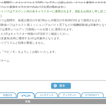
ント期間中、メインイベントでNPC「レアス」に話しかけ、イベント参加キャラク
イベント参加キャラクターのみバフを受け取れます。
ントバフはアカウント内の全キャラクターに適用されます。混乱をお招きし申し訳ございま
正)
バフは期間中、毎週土曜日の午前7時から月曜日の午前6時59分まで適用されます。
経験値バフはクエスト/影ミッション/アルバイト完了などの報酬経験値は対象外とな
バフは通常レベルアップ(探検レベルを除く)に適用されます。
したAPはキャラクター情報のAP項目でご確認ください。
の支援/転生時に獲得するAPは対象外となります。
ンジプリズムと効果が重複しません。
も『マビノギ』をよろしくお願いいたします。
ギチーム