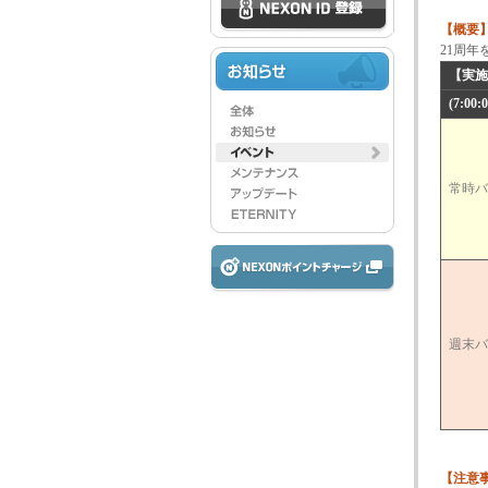
【概要
21周
【実
(7:00:
常時
週末
【注意