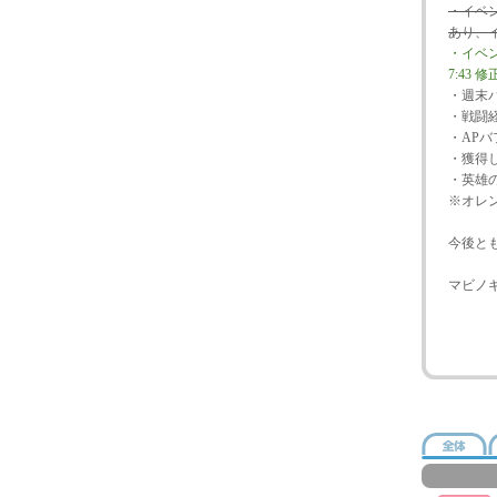
・イベ
あり、
・イベ
7:43 修
・週末
・戦闘
・AP
・獲得
・英雄
※オレ
今後と
マビノ