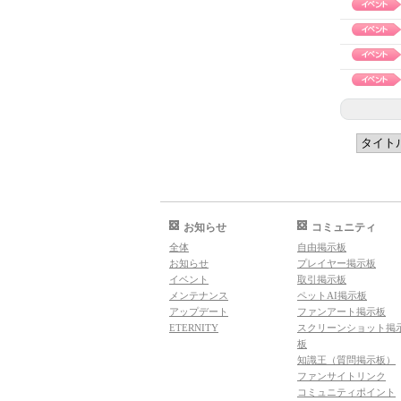
お知らせ
コミュニティ
全体
自由掲示板
お知らせ
プレイヤー掲示板
イベント
取引掲示板
メンテナンス
ペットAI掲示板
アップデート
ファンアート掲示板
ETERNITY
スクリーンショット掲
板
知識王（質問掲示板）
ファンサイトリンク
コミュニティポイント