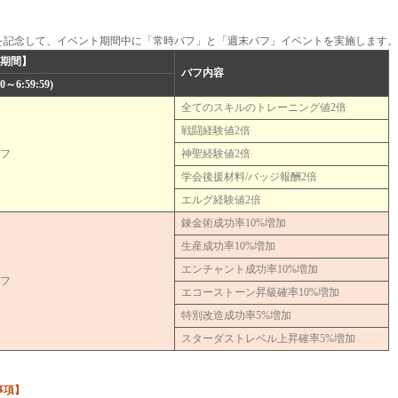
】
年を記念して、イベント期間中に「常時バフ」と「週末バフ」イベントを実施します。
施期間】
バフ内容
00～6:59:59)
全てのスキルのトレーニング値2倍
戦闘経験値2倍
バフ
神聖経験値2倍
学会後援材料/バッジ報酬2倍
エルグ経験値2倍
錬金術成功率10%増加
生産成功率10%増加
エンチャント成功率10%増加
バフ
エコーストーン昇級確率10%増加
特別改造成功率5%増加
スターダストレベル上昇確率5%増加
事項】