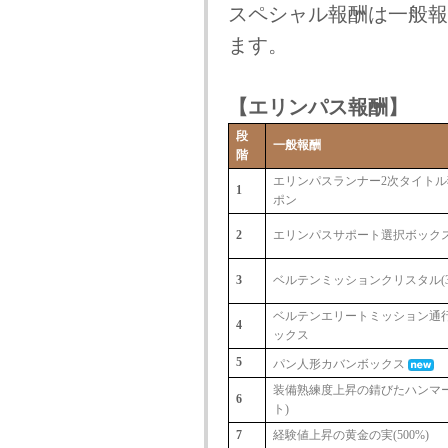
スペシャル報酬は一般報
ます。
【エリンパス報酬】
段
一般報酬
階
エリンパスランナー2次タイトル
1
ポン
2
エリンパスサポート選択ボック
3
ベルテンミッションクリスタル(3
ベルテンエリートミッション通
4
ックス
5
パン人形カバンボックス
装備熟練度上昇の錆びたハンマー
6
ト)
7
経験値上昇の黄金の実(500%)