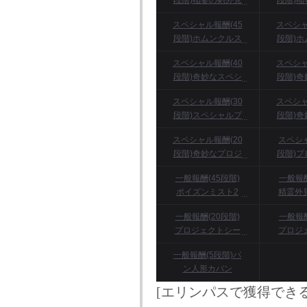
段階)稲妻の剣外見
段階)
記憶呪文書
外見記
スペシャル報酬(45
スペシャ
段階)ホムンクルス
段階)
インキュベーター-
インキ
スペシャル報酬(40
スペシャ
アルファタイプ(2
ベータタ
段階)奇妙なスペシ
段階)
人)
ャルプロジェクト
ャルプ
スペシャル報酬(30
スペシャ
シークレットドク
シーク
段階)スペシャルプ
段階)
ターウェア(女性
ンクル
ロジェクトシーク
ェクト
用)
スペシャル報酬(20
スペシ
レットドクターウ
トドク
段階)奇妙なプロジ
段階)
ェア(男性用)
(
ェクトシークレッ
シーク
一般報酬(45段階)
一般報酬
トストラップ(男性
ラップ
ポイズンミスト2
精霊外
用)
次タイトル獲得ク
ュール
一般報酬(20段階)
一般報酬
ーポン
プロジェクトシー
プロジ
クレットブレスレ
クレッ
一般報酬(5段階)パ
ット(女性用)
グロー
ン人形カバン
[エリンパスで獲得でき