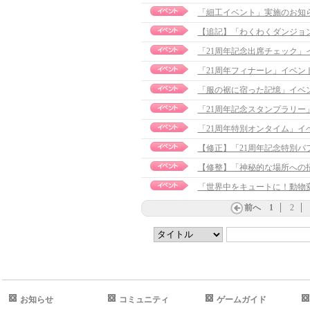
「細工イベント」実施のお知
【追記】「わくわくダンジョン」イ
「21周年記念出席チェック」
「21周年フィナーレ」イベン
「服の裾に宿った記憶」イベ
「21周年記念スタンプラリー
「21周年特別オンタイム」イ
【修正】「21周年記念特別バフ」イ
【修整】「神秘的な場所への招待」
「世界中をキュートに！動物
前へ
1
2
お知らせ
コミュニティ
ゲームガイド