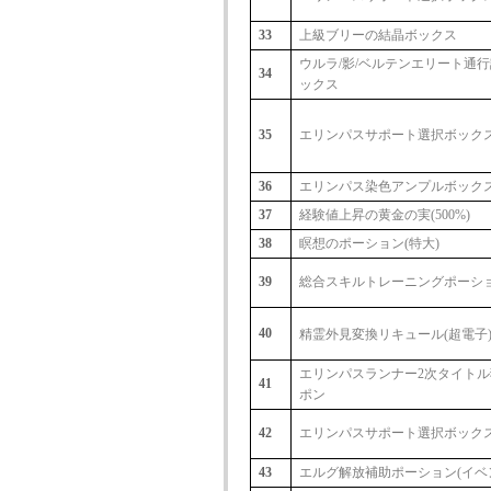
33
上級ブリーの結晶ボックス
ウルラ/影/ベルテンエリート通
34
ックス
35
エリンパスサポート選択ボック
36
エリンパス染色アンプルボック
37
経験値上昇の黄金の実(500%)
38
瞑想のポーション(特大)
39
総合スキルトレーニングポーション
40
精霊外見変換リキュール(超電子
エリンパスランナー2次タイトル
41
ポン
42
エリンパスサポート選択ボック
43
エルグ解放補助ポーション(イベ