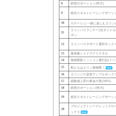
8
瞑想のポーション(特大)
9
総合スキルトレーニングポーション
10
ロナ/パンと一緒に楽しむエリン
エリンパスランナー2次タイトル
11
ポン
12
エリンパスサポート選択ボック
13
最高級シャドウクリスタル
14
無制限影ミッション通行証(イベ
15
私たちはエリン探検隊！
16
エリンパス染色アンプルボック
17
経験値上昇の黄金の実(500%)
18
瞑想のポーション(特大)
19
総合スキルトレーニングポーション
プロジェクトシークレットグロ
20
ックス