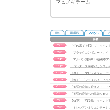
マビノギチーム
「虹の果てを探して」イベント実施の
「ブラックコンボカード」イ
「アルバン訓練所SS級確率
「コンヌース海岸バカンス」&
【修正】「マビノギフィーバーシー
【修正】「フライハイ」イベント実施
「黄昏の廃墟を迎えよ！」イ
「黄昏の廃墟への準備をせよ
【修正】「恋咲島」イベント実施のお
「ミレシアンオリエンテーシ