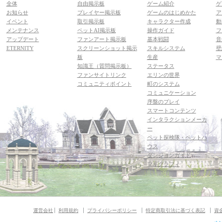
全体
自由掲示板
ゲーム紹介
ゲ
お知らせ
プレイヤー掲示板
ゲームのはじめかた
ア
イベント
取引掲示板
キャラクター作成
動
メンテナンス
ペットAI掲示板
操作ガイド
フ
アップデート
ファンアート掲示板
基本戦闘
音
ETERNITY
スクリーンショット掲示
スキルシステム
壁
板
生産
マ
知識王（質問掲示板）
ステータス
ファンサイトリンク
エリンの世界
コミュニティポイント
町のシステム
コミュニケーション
序盤のプレイ
スマートコンテンツ
インタラクションメーカ
ー
ペット探検隊・ペットハ
ウス
ダンジョンガイド
マギグラフィ
運営会社
利用規約
プライバシーポリシー
特定商取引法に基づく表記
資