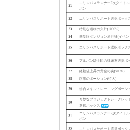
エリンパスランナー2次タイトル
21
ポン
22
エリンパスサポート選択ボック
23
特別な遺物の欠片(1000%)
24
無制限ダンジョン通行証(イベン
25
エリンパスサポート選択ボック
26
アルバン騎士団の訓練石選択ボ
27
経験値上昇の黄金の実(500%)
28
瞑想のポーション(特大)
29
総合スキルトレーニングポーション
奇妙なプロジェクトシークレッ
30
選択ボックス
エリンパスランナー2次タイトル
31
ポン
32
エリンパスサポート選択ボック