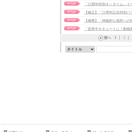
「21周年特別オンタイム」イ
【修正】「21周年記念特別バフ」イ
【修整】「神秘的な場所への招待」
「世界中をキュートに！動物
前へ
1
2