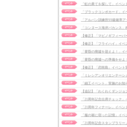
「虹の果てを探して」イベント実施の
「ブラックコンボカード」イ
「アルバン訓練所SS級確率
「コンヌース海岸バカンス」&
【修正】「マビノギフィーバーシー
【修正】「フライハイ」イベント実施
「黄昏の廃墟を迎えよ！」イ
「黄昏の廃墟への準備をせよ
【修正】「恋咲島」イベント実施のお
「ミレシアンオリエンテーシ
「細工イベント」実施のお知
【追記】「わくわくダンジョン」イ
「21周年記念出席チェック」
「21周年フィナーレ」イベン
「服の裾に宿った記憶」イベ
「21周年記念スタンプラリー