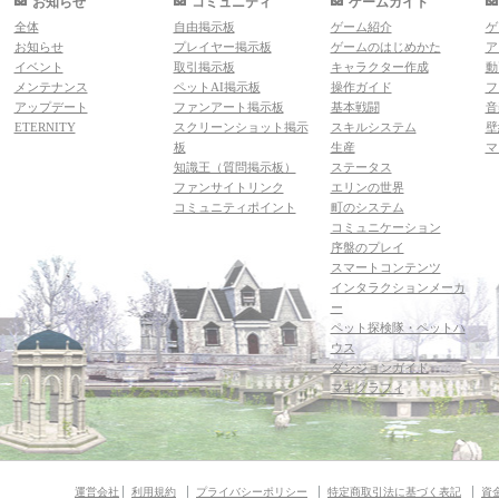
お知らせ
コミュニティ
ゲームガイド
全体
自由掲示板
ゲーム紹介
ゲ
お知らせ
プレイヤー掲示板
ゲームのはじめかた
ア
イベント
取引掲示板
キャラクター作成
動
メンテナンス
ペットAI掲示板
操作ガイド
フ
アップデート
ファンアート掲示板
基本戦闘
音
ETERNITY
スクリーンショット掲示
スキルシステム
壁
板
生産
マ
知識王（質問掲示板）
ステータス
ファンサイトリンク
エリンの世界
コミュニティポイント
町のシステム
コミュニケーション
序盤のプレイ
スマートコンテンツ
インタラクションメーカ
ー
ペット探検隊・ペットハ
ウス
ダンジョンガイド
マギグラフィ
運営会社
利用規約
プライバシーポリシー
特定商取引法に基づく表記
資