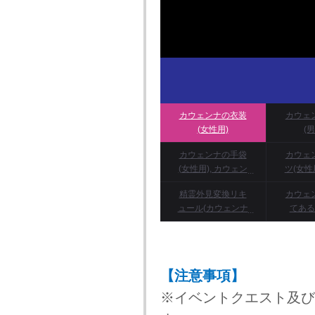
カウェンナの衣装
カウェ
(女性用)
(
カウェンナの手袋
カウェ
(女性用), カウェン
ツ(女性
ナの手袋(男性用)
ンナの
精霊外見変換リキ
カウェ
ュール(カウェンナ
てある
の能力)
【注意事項】
※イベントクエスト及び