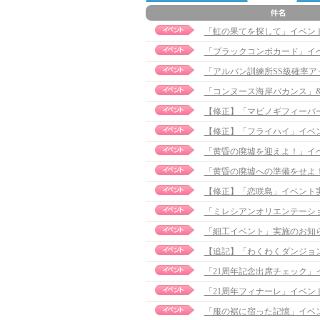
「虹の果てを探して」イベント実施の
「ブラックコンボカード」イ
「アルバン訓練所SS級確率
「コンヌース海岸バカンス」&
【修正】「マビノギフィーバーシー
【修正】「フライハイ」イベント実施
「黄昏の廃墟を迎えよ！」イ
「黄昏の廃墟への準備をせよ
【修正】「恋咲島」イベント実施のお
「ミレシアンオリエンテーシ
「細工イベント」実施のお知
【追記】「わくわくダンジョン」イ
「21周年記念出席チェック」
「21周年フィナーレ」イベン
「服の裾に宿った記憶」イベ