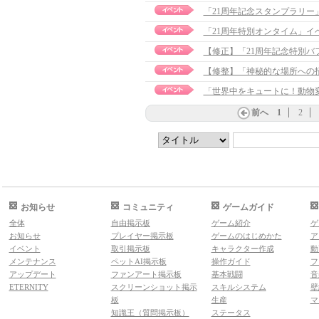
「21周年記念スタンプラリー
「21周年特別オンタイム」イ
【修正】「21周年記念特別バフ」イ
【修整】「神秘的な場所への招待」
「世界中をキュートに！動物
前へ
1
2
お知らせ
コミュニティ
ゲームガイド
全体
自由掲示板
ゲーム紹介
ゲ
お知らせ
プレイヤー掲示板
ゲームのはじめかた
ア
イベント
取引掲示板
キャラクター作成
動
メンテナンス
ペットAI掲示板
操作ガイド
フ
アップデート
ファンアート掲示板
基本戦闘
音
ETERNITY
スクリーンショット掲示
スキルシステム
壁
板
生産
マ
知識王（質問掲示板）
ステータス