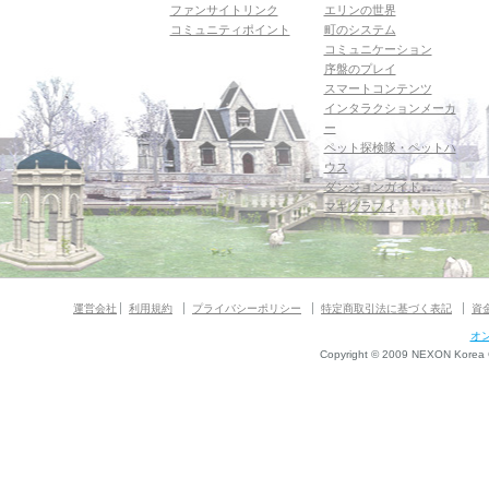
ファンサイトリンク
エリンの世界
コミュニティポイント
町のシステム
コミュニケーション
序盤のプレイ
スマートコンテンツ
インタラクションメーカ
ー
ペット探検隊・ペットハ
ウス
ダンジョンガイド
マギグラフィ
運営会社
利用規約
プライバシーポリシー
特定商取引法に基づく表記
資
オ
Copyright © 2009 NEXON Korea Co