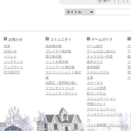
前へ
1
2
お知らせ
コミュニティ
ゲームガイド
全体
自由掲示板
ゲーム紹介
ゲ
お知らせ
プレイヤー掲示板
ゲームのはじめかた
ア
イベント
取引掲示板
キャラクター作成
動
メンテナンス
ペットAI掲示板
操作ガイド
フ
アップデート
ファンアート掲示板
基本戦闘
音
ETERNITY
スクリーンショット掲示
スキルシステム
壁
板
生産
マ
知識王（質問掲示板）
ステータス
ファンサイトリンク
エリンの世界
コミュニティポイント
町のシステム
コミュニケーション
序盤のプレイ
スマートコンテンツ
インタラクションメーカ
ー
ペット探検隊・ペットハ
ウス