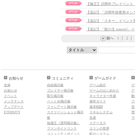
【追記】「20周年前夜祭オンタイ
【追記】「スキー」イベント実施の
【追記】「龍の主 season3」イ
前へ
1
2
お知らせ
コミュニティ
ゲームガイド
全体
自由掲示板
ゲーム紹介
ゲ
お知らせ
プレイヤー掲示板
ゲームのはじめかた
ア
イベント
取引掲示板
キャラクター作成
動
メンテナンス
ペットAI掲示板
操作ガイド
フ
アップデート
ファンアート掲示板
基本戦闘
音
ETERNITY
スクリーンショット掲示
スキルシステム
壁
板
生産
マ
知識王（質問掲示板）
ステータス
ファンサイトリンク
エリンの世界
コミュニティポイント
町のシステム