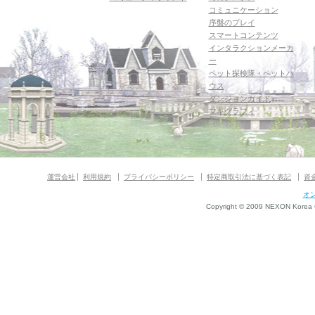
コミュニケーション
序盤のプレイ
スマートコンテンツ
インタラクションメーカ
ー
ペット探検隊・ペットハ
ウス
ダンジョンガイド
マギグラフィ
運営会社
利用規約
プライバシーポリシー
特定商取引法に基づく表記
資
オ
Copyright © 2009 NEXON Korea Co