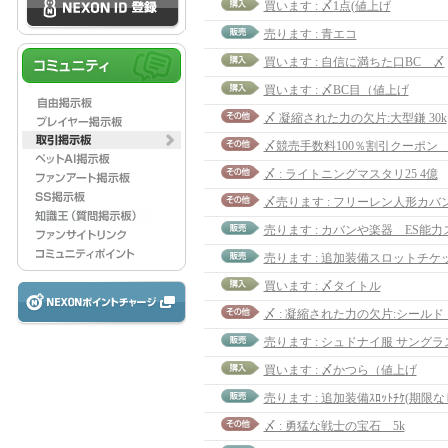
買います : 〆1点(値上げ
売ります : 青エコ
買います : 自信に満ちた口BC 〆
買います : 〆BC目（値上げ
〆 凝縮された力の欠片:大型鎌 30k
〆競売手数料100％割引クーポン 
〆 : ライトニングマスタリ25 4億
〆売ります : フリーレン人形カバン 
買います : 〆タイトル
〆 : 凝縮された力の欠片:シールド 
売ります : シュドナイ服 サングラ
買います : 〆かつら（値上げ
売ります : 追加装備ｽﾛｯﾄﾁｹ(期限なし
〆 : 勇猛な戦士の宝石 5k