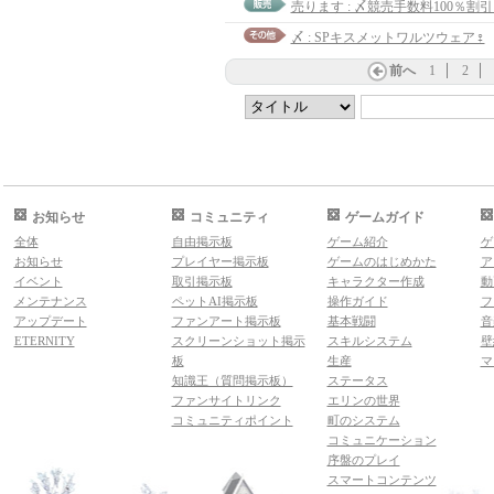
〆 : SPキスメットワルツウェア♀
前へ
1
2
お知らせ
コミュニティ
ゲームガイド
全体
自由掲示板
ゲーム紹介
ゲ
お知らせ
プレイヤー掲示板
ゲームのはじめかた
ア
イベント
取引掲示板
キャラクター作成
動
メンテナンス
ペットAI掲示板
操作ガイド
フ
アップデート
ファンアート掲示板
基本戦闘
音
ETERNITY
スクリーンショット掲示
スキルシステム
壁
板
生産
マ
知識王（質問掲示板）
ステータス
ファンサイトリンク
エリンの世界
コミュニティポイント
町のシステム
コミュニケーション
序盤のプレイ
スマートコンテンツ