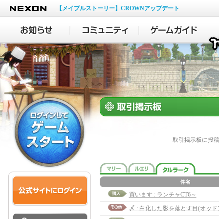
NEXON
【メイプルストーリー】CROWNアップデート
取引掲示板に投
買います : ランチャCT6～
〆 : 白化した影を落とす目(オッド