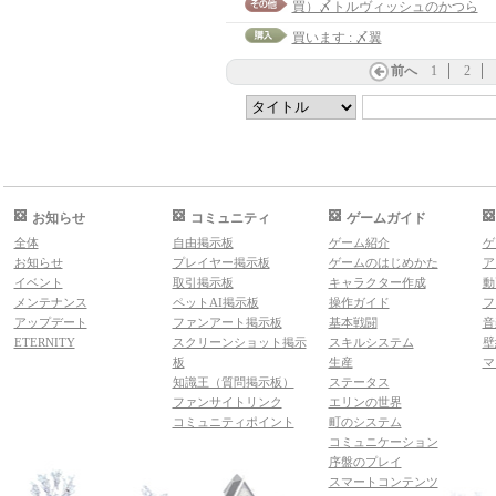
買）〆トルヴィッシュのかつら
買います : 〆翼
前へ
1
2
お知らせ
コミュニティ
ゲームガイド
全体
自由掲示板
ゲーム紹介
ゲ
お知らせ
プレイヤー掲示板
ゲームのはじめかた
ア
イベント
取引掲示板
キャラクター作成
動
メンテナンス
ペットAI掲示板
操作ガイド
フ
アップデート
ファンアート掲示板
基本戦闘
音
ETERNITY
スクリーンショット掲示
スキルシステム
壁
板
生産
マ
知識王（質問掲示板）
ステータス
ファンサイトリンク
エリンの世界
コミュニティポイント
町のシステム
コミュニケーション
序盤のプレイ
スマートコンテンツ