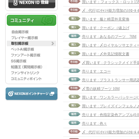
買います：フォックス・ロット15
〆 : 代行)ｴﾝﾁｬﾝﾄ能力増加のｽｸﾛｰﾙ 
買います : 服と精霊外見変換
買います : クーポン（値上げ
売ります : あなるのブーツ 70M
買います : 〆外見記憶呪文書
売ります : エコー
〆雪の妖精ブーツ 10M
買います : ワンカラーパッケージ(
買います : ブレイズインフェルノ
売ります : 色指定染色アンプル(0.0.
売ります : 色々
〆 : 代行)ｴﾝﾁｬﾝﾄ能力増加のｽｸﾛｰﾙ 