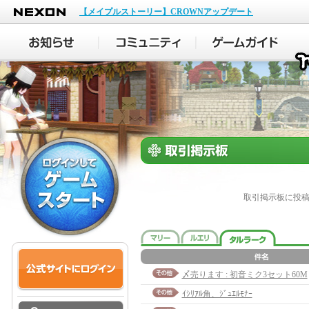
NEXON
【メイプルストーリー】CROWNアップデート
取引掲示板に投
〆売ります : 初音ミク3セット60M
ｲｼﾘｱﾙ角、ｼﾞｭｴﾙﾓﾅｰ