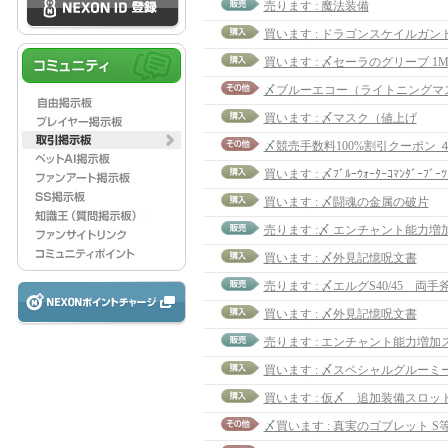
売ります : 魔法装備
買います : 〆セーラのグリーブ 1
〆ブルーエコー（ライトニングマス
買います : 〆マスク（値上げ
〆競売手数料100%割引クーポン 
買います : 〆ﾌﾞﾙｰｳｫｰﾀｰｺﾏﾝﾀﾞｰﾌﾞｰ
買います : 〆闘魂の金属の破片
売ります :〆 エンチャント能力増
買います : 〆外見記憶呪文書
売ります : 〆エルグS40/45 両手
買います : 〆外見記憶呪文書
〆買います : 真実のゴブレット S等