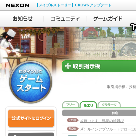
NEXON
【メイプルストーリー】CROWNアップデート
取引掲示板に投
〆買います 戦場の雄叫び
〆）ルインアブソルートアロー13