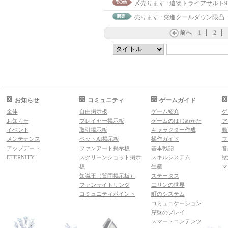
〆売ります : 遺物トライアサルト9lv
売ります : 突進クールダウン限凸
前へ
1
2
お知らせ
コミュニティ
ゲームガイド
全体
自由掲示板
ゲーム紹介
ゲ
お知らせ
プレイヤー掲示板
ゲームのはじめかた
ア
イベント
取引掲示板
キャラクター作成
動
メンテナンス
ペットAI掲示板
操作ガイド
フ
アップデート
ファンアート掲示板
基本戦闘
音
ETERNITY
スクリーンショット掲示
スキルシステム
壁
板
生産
マ
知識王（質問掲示板）
ステータス
ファンサイトリンク
エリンの世界
コミュニティポイント
町のシステム
コミュニケーション
序盤のプレイ
スマートコンテンツ