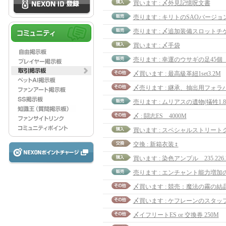
買います : 〆外見記憶呪文書
売ります : キリトのSAOバージョ
買います : 〆手袋
売ります : 幸運のウサギの足45
〆買います : 最高級革紐1set3.2M
売ります : ムリアスの遺物(犠牲1.8
〆 : 闘志ES 4000M
交換 : 新箱衣装♀
買います : 染色アンプル 235.226.
〆買います : 競売：魔法の霧の結晶9
〆買います : ケフレーンのスタッ
〆イフリートES or 交換券 250M