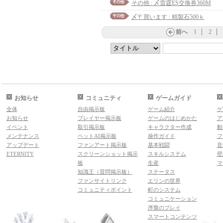
その他 : 〆雷霆ES交換券360M
〆〒買います : 精製石500ｋ
前へ
1
2
お知らせ
コミュニティ
ゲームガイド
全体
自由掲示板
ゲーム紹介
ゲ
お知らせ
プレイヤー掲示板
ゲームのはじめかた
ア
イベント
取引掲示板
キャラクター作成
動
メンテナンス
ペットAI掲示板
操作ガイド
フ
アップデート
ファンアート掲示板
基本戦闘
音
ETERNITY
スクリーンショット掲示
スキルシステム
壁
板
生産
マ
知識王（質問掲示板）
ステータス
ファンサイトリンク
エリンの世界
コミュニティポイント
町のシステム
コミュニケーション
序盤のプレイ
スマートコンテンツ