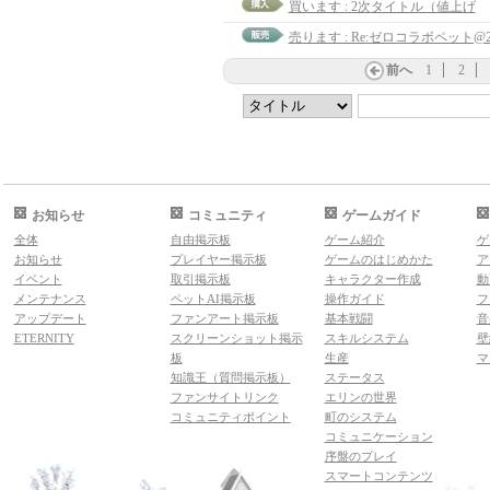
買います : 2次タイトル（値上げ
売ります : Re:ゼロコラボペット@
前へ
1
2
お知らせ
コミュニティ
ゲームガイド
全体
自由掲示板
ゲーム紹介
ゲ
お知らせ
プレイヤー掲示板
ゲームのはじめかた
ア
イベント
取引掲示板
キャラクター作成
動
メンテナンス
ペットAI掲示板
操作ガイド
フ
アップデート
ファンアート掲示板
基本戦闘
音
ETERNITY
スクリーンショット掲示
スキルシステム
壁
板
生産
マ
知識王（質問掲示板）
ステータス
ファンサイトリンク
エリンの世界
コミュニティポイント
町のシステム
コミュニケーション
序盤のプレイ
スマートコンテンツ