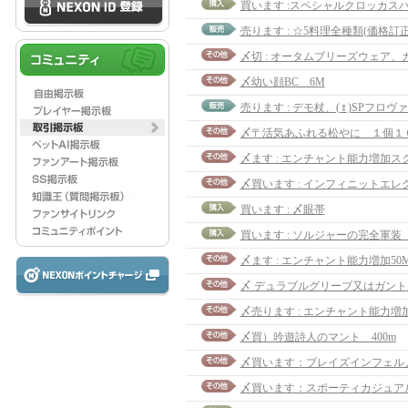
売ります : ☆5料理全種類(価格訂
〆幼い顔BC 6M
〆ます : エンチャント能力増加スク
買います : 〆眼帯
買います : ソルジャーの完全軍装
〆ます : エンチャント能力増加50
〆 デュラブルグリーブ又はガン
〆買）吟遊詩人のマント 400m