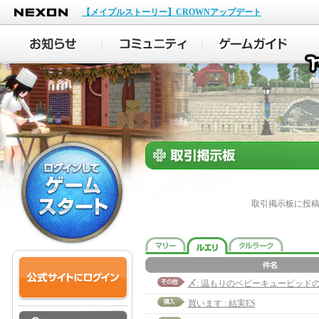
NEXON
【メイプルストーリー】CROWNアップデート
取引掲示板に投
〆: 温もりのベビーキュービッド
買います : 結実ES