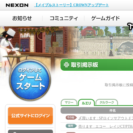
NEXON
【メイプルストーリー】CROWNアップデート
取引掲示板に投
〆買います : SPロイソサアウトド
売ります : エコー レイジCT/PTH