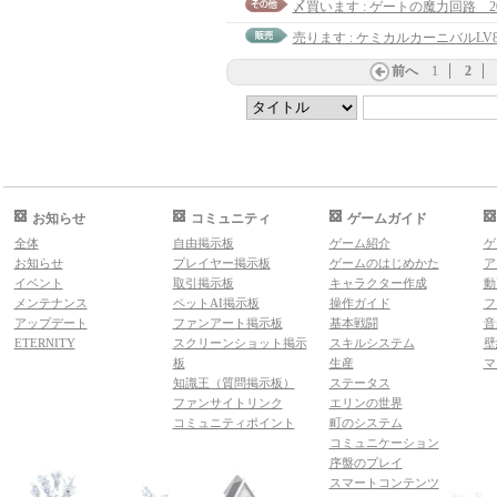
〆買います : ゲートの魔力回路 2
売ります : ケミカルカーニバルLV8
前へ
1
2
お知らせ
コミュニティ
ゲームガイド
全体
自由掲示板
ゲーム紹介
ゲ
お知らせ
プレイヤー掲示板
ゲームのはじめかた
ア
イベント
取引掲示板
キャラクター作成
動
メンテナンス
ペットAI掲示板
操作ガイド
フ
アップデート
ファンアート掲示板
基本戦闘
音
ETERNITY
スクリーンショット掲示
スキルシステム
壁
板
生産
マ
知識王（質問掲示板）
ステータス
ファンサイトリンク
エリンの世界
コミュニティポイント
町のシステム
コミュニケーション
序盤のプレイ
スマートコンテンツ