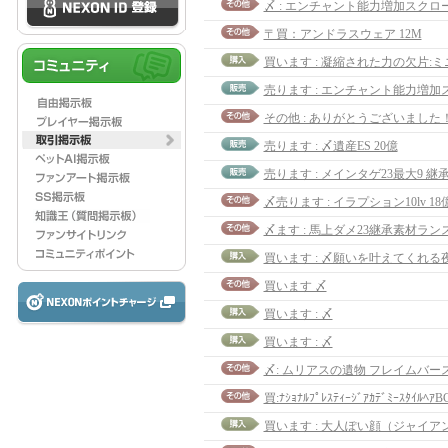
〆 : エンチャント能力増加スクロー
〒買：アンドラスウェア 12M
買います : 凝縮された力の欠片:
その他 : ありがとうございました
売ります : 〆遺産ES 20億
売ります : メインタゲ23最大9 
〆売ります : イラプション10lv 18
〆ます : 馬上ダメ23継承素材ランス 
買います : 〆願いを叶えてくれる夜
買います 〆
買います : 〆
買います : 〆
〆: ムリアスの遺物 フレイムバース
買:ﾅｼｮﾅﾙﾌﾟﾚｽﾃｨｰｼﾞｱｶﾃﾞﾐｰｽﾀｲﾙﾍｱB
買います : 大人ぽい顔（ジャイア