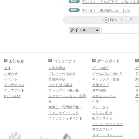
売ります : アルギア手（バレスト倍
売ります : 破壊的なES 15億
前へ
1
2
お知らせ
コミュニティ
ゲームガイド
全体
自由掲示板
ゲーム紹介
ゲ
お知らせ
プレイヤー掲示板
ゲームのはじめかた
ア
イベント
取引掲示板
キャラクター作成
動
メンテナンス
ペットAI掲示板
操作ガイド
フ
アップデート
ファンアート掲示板
基本戦闘
音
ETERNITY
スクリーンショット掲示
スキルシステム
壁
板
生産
マ
知識王（質問掲示板）
ステータス
ファンサイトリンク
エリンの世界
コミュニティポイント
町のシステム
コミュニケーション
序盤のプレイ
スマートコンテンツ