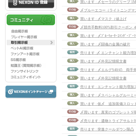
買います : 〆セーラのグリーブ 1
〆ブルーエコー（ライトニングマス
買います : 〆マスク（値上げ
〆競売手数料100%割引クーポン 
買います : 〆ﾌﾞﾙｰｳｫｰﾀｰｺﾏﾝﾀﾞｰﾌﾞｰ
買います : 〆闘魂の金属の破片
売ります :〆 エンチャント能力増
買います : 〆外見記憶呪文書
売ります : 〆エルグS40/45 両手
買います : 〆外見記憶呪文書
〆買います : 真実のゴブレット S等
〆売ります : 遺物トライアサルト9lv
売ります : 突進クールダウン限凸