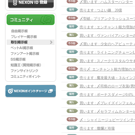
〆買います : ハムスターハンター
売ります : つよい鎌 20億
〆型紙 - ブリアンクラッシュス
売ります : ライトニングチェーンL
売ります : 魔攻最大値－３ルイン
買います : 〆司祭のローブ衣装(男
売ります : 燦爛と玲瓏