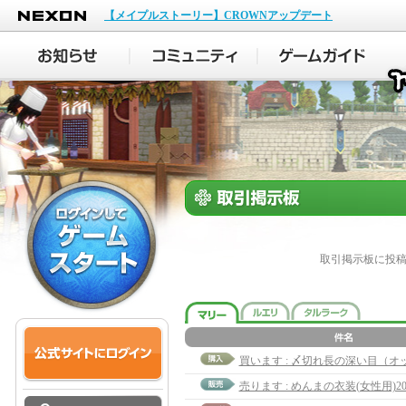
NEXON
【メイプルストーリー】CROWNアップデート
取引掲示板に投
売ります : めんまの衣装(女性用)20