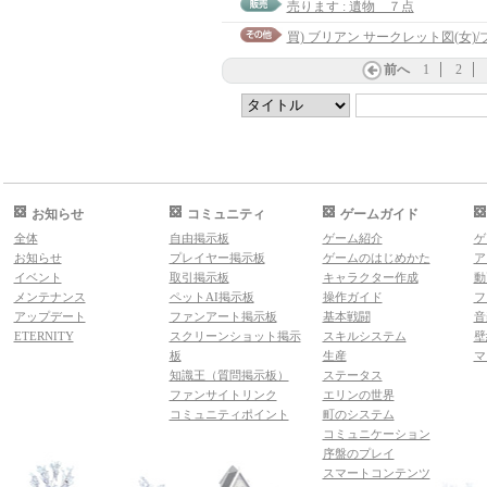
売ります : 遺物 ７点
買) ブリアン サークレット図(女)
前へ
1
2
お知らせ
コミュニティ
ゲームガイド
全体
自由掲示板
ゲーム紹介
ゲ
お知らせ
プレイヤー掲示板
ゲームのはじめかた
ア
イベント
取引掲示板
キャラクター作成
動
メンテナンス
ペットAI掲示板
操作ガイド
フ
アップデート
ファンアート掲示板
基本戦闘
音
ETERNITY
スクリーンショット掲示
スキルシステム
壁
板
生産
マ
知識王（質問掲示板）
ステータス
ファンサイトリンク
エリンの世界
コミュニティポイント
町のシステム
コミュニケーション
序盤のプレイ
スマートコンテンツ