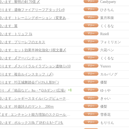
買います : 黎明の剣 70億 〆
Candyparty
売ります : 遺物ファイアリーフアタックLv9
ひさちん
買います : トレーニングポーション（変更あり）
葉月和泉
買います : 翼
くくるな
買います : トリュフ 1k
Riziell
買います : ブリーレフのエキス
フォミリエン
買います : セット効果半神化強化+1呪文書〆
六花ペン
買います : 〆アーバンテック
くくるな
売ります : 〆スパイラルイラプション遺物 Lv10
Yuzuxx
売ります : 複合ルインスタッフ（〆)
カルバノグ
売ります : ﾀﾗ王城舞踏会ﾌﾟﾚﾐｱﾑ人形ｶﾊﾞﾝ
優梨
+1
売り : 〆『箱品など』ﾖω・*)2chダンバ広場♪
ゆぅや
買います : シャギースタイルバングビューティクーポン
きゃい
買います : 吟遊詩人のマント 200ｍ
優梨
〆ます : エンチャント能力増加のスクロール 70M
雪香花
います : ポルックス8k ﾌﾟﾛｷｵﾝとｶﾉｰﾌﾟｽも
もりりん