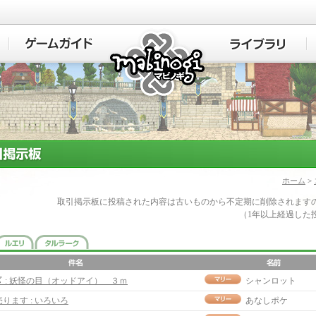
マビノギ
ホーム
>
取引掲示板に投稿された内容は古いものから不定期に削除されます
（1年以上経過した
〆 : 妖怪の目（オッドアイ） ３ｍ
シャンロット
売ります : いろいろ
あなしポケ