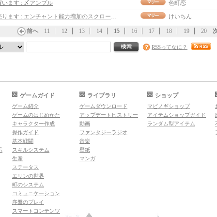
買います : 〆アンプル
色町恋
売ります : エンチャント能力増加のスクロール 70M
けいちん
前へ
11
12
13
14
15
16
17
18
19
20
RSSってなに？
ゲームガイド
ライブラリ
ショップ
ゲーム紹介
ゲームダウンロード
マビノギショップ
ゲームのはじめかた
アップデートヒストリー
アイテムショップガイド
キャラクター作成
動画
ランダム型アイテム
操作ガイド
ファンタジーラジオ
基本戦闘
音楽
示
スキルシステム
壁紙
生産
マンガ
ステータス
エリンの世界
町のシステム
コミュニケーション
序盤のプレイ
スマートコンテンツ