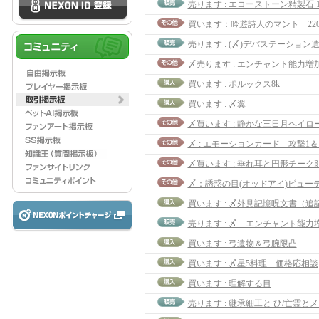
売ります : エコーストーン精製石 1se
買います：吟遊詩人のマント 22
売ります : (〆)デバステーション遺物l
買います : ポルックス8k
買います : 〆翼
〆買います : 静かな三日月ヘイロ
〆買います : 垂れ耳と円形チーク顔
〆：誘惑の目(オッドアイ)ビュー
買います : 〆外見記憶呪文書（追
買います : 弓遺物＆弓腕限凸
買います : 〆星5料理 価格応相談
買います : 理解する目