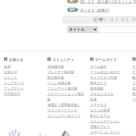
買います : 影を纏う2次タイトル 5
売ります : 銅像ES
前へ
11
12
13
お知らせ
コミュニティ
ゲームガイド
全体
自由掲示板
ゲーム紹介
ゲ
お知らせ
プレイヤー掲示板
ゲームのはじめかた
ア
イベント
取引掲示板
キャラクター作成
動
メンテナンス
ペットAI掲示板
操作ガイド
フ
アップデート
ファンアート掲示板
基本戦闘
音
ETERNITY
スクリーンショット掲示
スキルシステム
壁
板
生産
マ
知識王（質問掲示板）
ステータス
ファンサイトリンク
エリンの世界
コミュニティポイント
町のシステム
コミュニケーション
序盤のプレイ
スマートコンテンツ