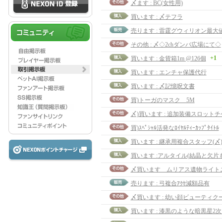
〆ます : BC(女性用)
買います : 〆テフラ
売ります : 雷霆グウィリオン最大
その他 : 〆◇2chダンバ広場にて◇
+1
買います : 金貨箱1m @126個
買います : エンチャ保護代行
買います : 〆記憶呪文書
買)トーガのマスク 5M
買)ｽﾍﾟｼｬﾙ活発なﾛｲﾔﾙﾃｨｰｶｯﾌﾟﾀｲﾄﾙ
買います : 継承用複合スタッフ(〆
買います :アルタイル(結晶と欠片も)
売ります : 弓複合ｱｸｾ減額品有