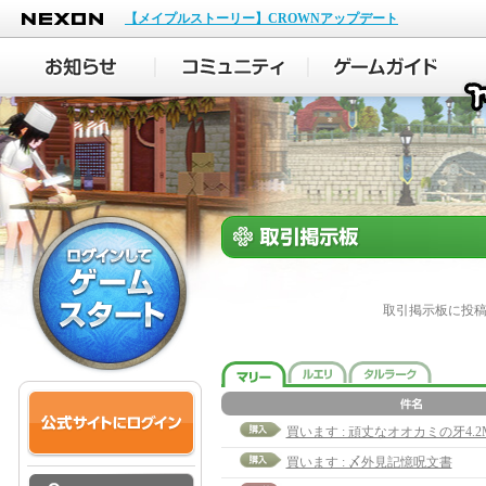
NEXON
【メイプルストーリー】CROWNアップデート
取引掲示板に投
買います : 頑丈なオオカミの牙4.2
買います : 〆外見記憶呪文書