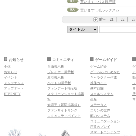
買います : バス通行証
買います : ポルックス7k
前へ
21
22
23
お知らせ
コミュニティ
ゲームガイド
全体
自由掲示板
ゲーム紹介
ゲ
お知らせ
プレイヤー掲示板
ゲームのはじめかた
ア
イベント
取引掲示板
キャラクター作成
動
メンテナンス
ペットAI掲示板
操作ガイド
フ
アップデート
ファンアート掲示板
基本戦闘
音
ETERNITY
スクリーンショット掲示
スキルシステム
壁
板
生産
マ
知識王（質問掲示板）
ステータス
ファンサイトリンク
エリンの世界
コミュニティポイント
町のシステム
コミュニケーション
序盤のプレイ
スマートコンテンツ