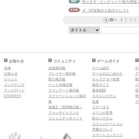
売ります : エンチャント能力増加 2
〆 : SP深海の人魚のドレス♀
前へ
1
2
お知らせ
コミュニティ
ゲームガイド
全体
自由掲示板
ゲーム紹介
ゲ
お知らせ
プレイヤー掲示板
ゲームのはじめかた
ア
イベント
取引掲示板
キャラクター作成
動
メンテナンス
ペットAI掲示板
操作ガイド
フ
アップデート
ファンアート掲示板
基本戦闘
音
ETERNITY
スクリーンショット掲示
スキルシステム
壁
板
生産
マ
知識王（質問掲示板）
ステータス
ファンサイトリンク
エリンの世界
コミュニティポイント
町のシステム
コミュニケーション
序盤のプレイ
スマートコンテンツ