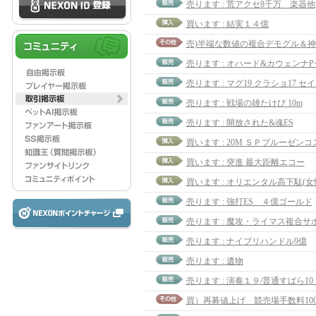
売ります : 荒アクセ8千万 楽器他
買います : 結実１４億
売ります : マグ19 クラショ17 セ
売ります : 戦場の雄たけび 10m
売ります : 開放された&魂ES
買います : 突進 最大距離エコー
買います : オリエンタル高下駄(女
売ります : 強打ES ４億ゴールド
売ります : 魔攻・ライマス複合サ
売ります : ナイブリハンドル9億
売ります : 遺物
売ります : 演奏１９/普通すばら1